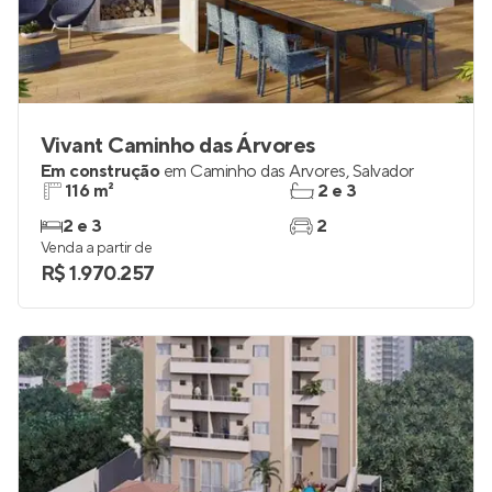
Vivant Caminho das Árvores
Em construção
em
Caminho das Árvores
,
Salvador
116 m²
2 e 3
2 e 3
2
Venda a partir de
R$ 1.970.257