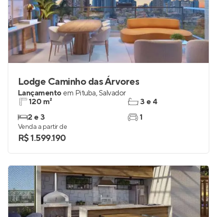
Lodge Caminho das Árvores
Lançamento
em
Pituba
,
Salvador
120 m²
3 e 4
2 e 3
1
Venda a partir de
R$ 1.599.190