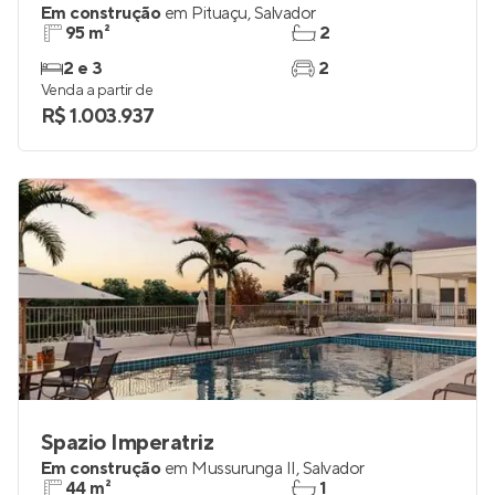
Em construção
em
Pituaçu
,
Salvador
95 m²
2
2 e 3
2
Venda a partir de
R$ 1.003.937
Spazio Imperatriz
Em construção
em
Mussurunga II
,
Salvador
44 m²
1