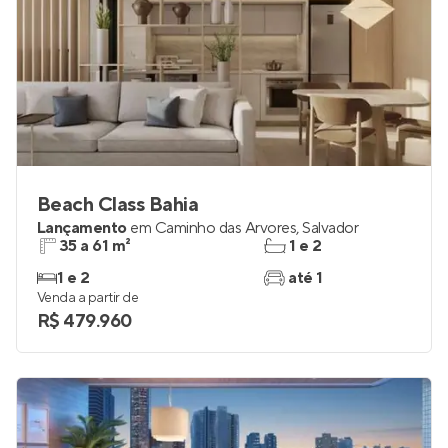
Beach Class Bahia
Lançamento
em
Caminho das Árvores
,
Salvador
35 a 61 m²
1 e 2
1 e 2
até 1
Venda a partir de
R$ 479.960