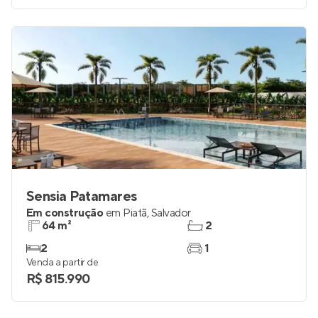
Sensia Patamares
Em construção
em
Piatã
,
Salvador
64 m²
2
2
1
Venda a partir de
R$ 815.990