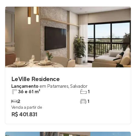
LeVille Residence
Lançamento
em
Patamares
,
Salvador
36 e 61 m²
1
2
1
Venda a partir de
R$ 401.831