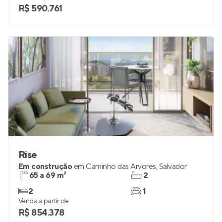
R$ 590.761
Rise
Em construção
em
Caminho das Árvores
,
Salvador
65 a 69 m²
2
2
1
Venda a partir de
R$ 854.378