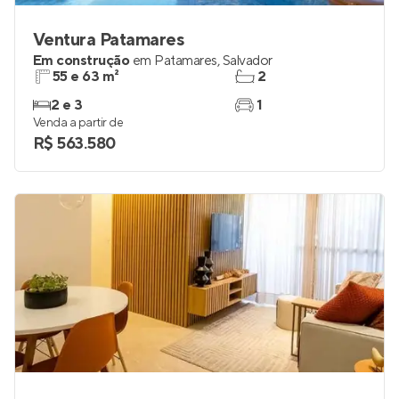
Ventura Patamares
Em construção
em
Patamares
,
Salvador
55 e 63 m²
2
2 e 3
1
Venda a partir de
R$ 563.580