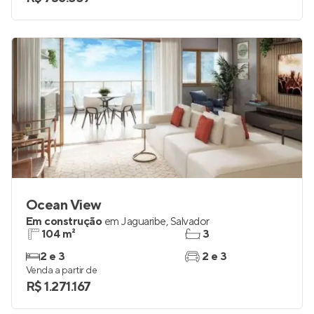
Ocean View
Em construção
em
Jaguaribe
,
Salvador
104 m²
3
2 e 3
2 e 3
Venda a partir de
R$ 1.271.167