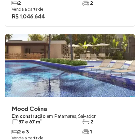
2
2
Venda a partir de
R$ 1.046.644
Mood Colina
Em construção
em
Patamares
,
Salvador
57 e 67 m²
2
2 e 3
1
Venda a partir de