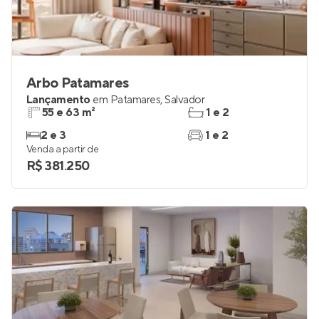
Arbo Patamares
Lançamento
em
Patamares
,
Salvador
55 e 63 m²
1 e 2
2 e 3
1 e 2
Venda a partir de
R$ 381.250