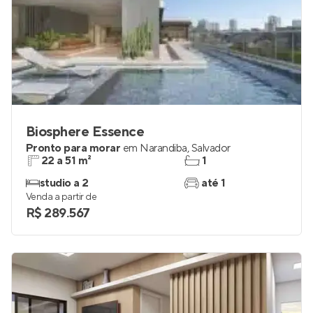
Biosphere Essence
Pronto para morar
em
Narandiba
,
Salvador
22 a 51 m²
1
studio a 2
até 1
Venda a partir de
R$ 289.567