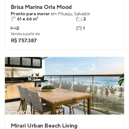
Brisa Marina Orla Mood
Pronto para morar
em
Pituaçu
,
Salvador
61 e 66 m²
2
2
1
Venda a partir de
R$ 757.387
Mirari Urban Beach Living