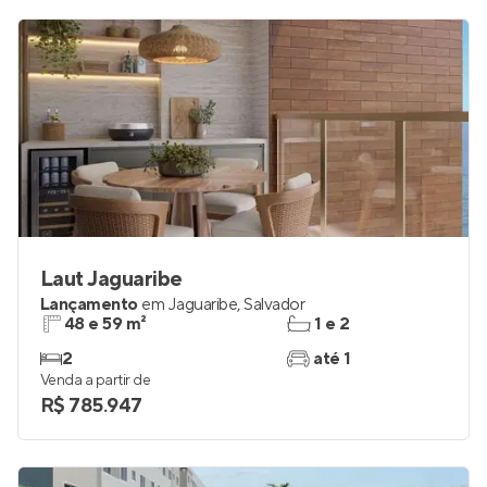
Laut Jaguaribe
Lançamento
em
Jaguaribe
,
Salvador
48 e 59 m²
1 e 2
2
até 1
Venda a partir de
R$ 785.947