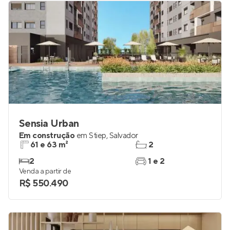
Sensia Urban
Em construção
em
Stiep
,
Salvador
61 e 63 m²
2
2
1 e 2
Venda a partir de
R$ 550.490