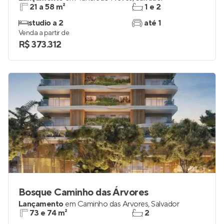
21 a 58 m²
1 e 2
studio a 2
até 1
Venda a partir de
R$ 373.312
Bosque Caminho das Árvores
Lançamento
em
Caminho das Árvores
,
Salvador
73 e 74 m²
2