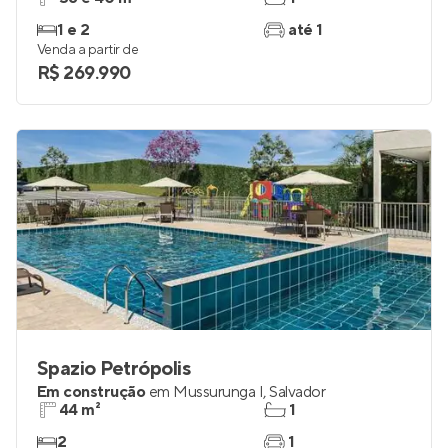
1 e 2
até 1
Venda a partir de
R$ 269.990
Spazio Petrópolis
Em construção
em
Mussurunga I
,
Salvador
44 m²
1
2
1