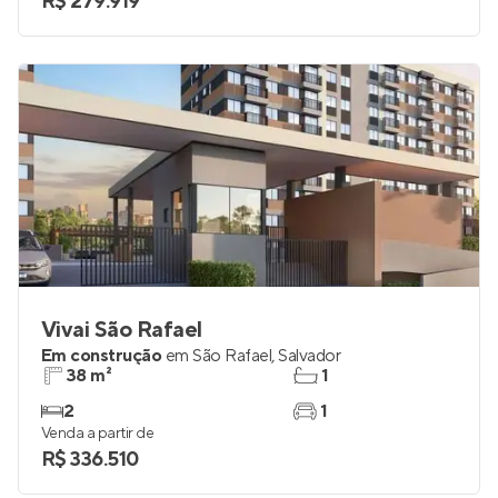
R$ 279.919
Vivai São Rafael
Em construção
em
São Rafael
,
Salvador
38 m²
1
2
1
Venda a partir de
R$ 336.510