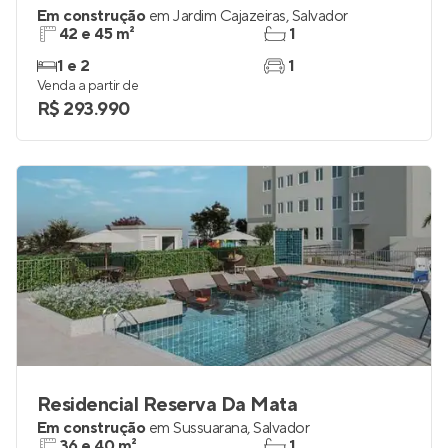
Em construção
em
Jardim Cajazeiras
,
Salvador
42 e 45 m²
1
1 e 2
1
Venda a partir de
R$ 293.990
Residencial Reserva Da Mata
Em construção
em
Sussuarana
,
Salvador
36 e 40 m²
1