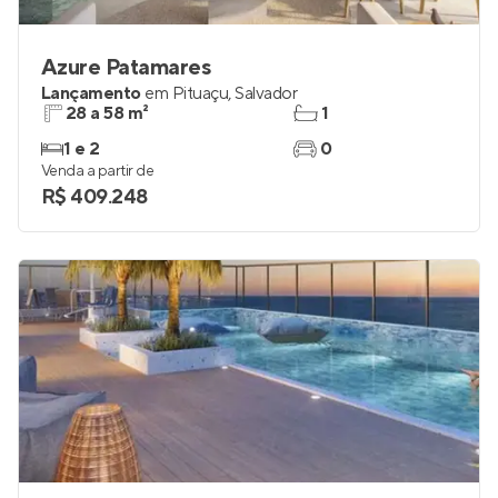
Azure Patamares
Lançamento
em
Pituaçu
,
Salvador
28 a 58 m²
1
1 e 2
0
Venda a partir de
R$ 409.248