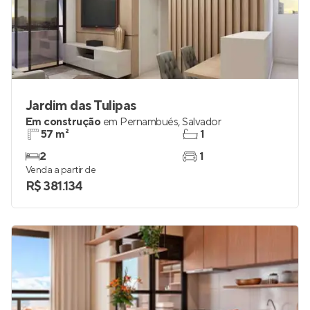
Jardim das Tulipas
Em construção
em
Pernambués
,
Salvador
57 m²
1
2
1
Venda a partir de
R$ 381.134