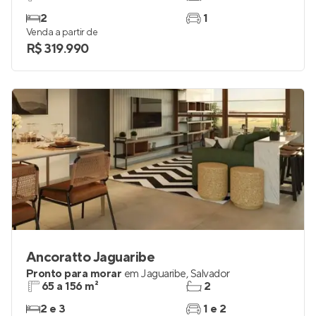
2
1
Venda a partir de
R$ 319.990
Ancoratto Jaguaribe
Pronto para morar
em
Jaguaribe
,
Salvador
65 a 156 m²
2
2 e 3
1 e 2