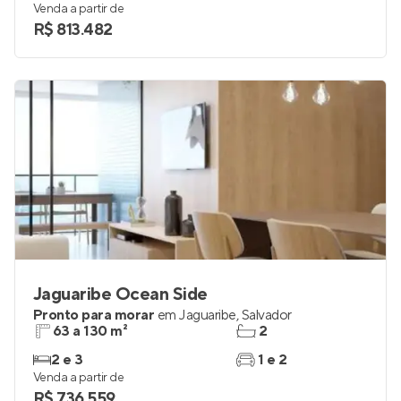
Venda a partir de
R$ 813.482
Jaguaribe Ocean Side
Pronto para morar
em
Jaguaribe
,
Salvador
63 a 130 m²
2
2 e 3
1 e 2
Venda a partir de
R$ 736.559