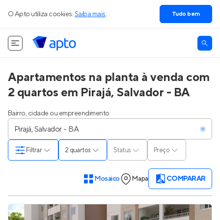
O Apto utiliza cookies.
Saiba mais
.
Tudo bem
Apartamentos na planta à venda com
2 quartos em Pirajá, Salvador - BA
Bairro, cidade ou empreendimento
Filtrar
2 quartos
Status
Preço
Mosaico
Mapa
COMPARAR