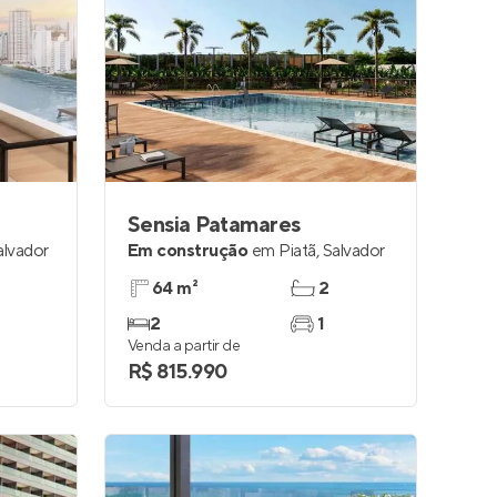
Sensia Patamares
alvador
Em construção
em
Piatã
,
Salvador
64 m²
2
2
1
Venda a partir de
R$ 815.990