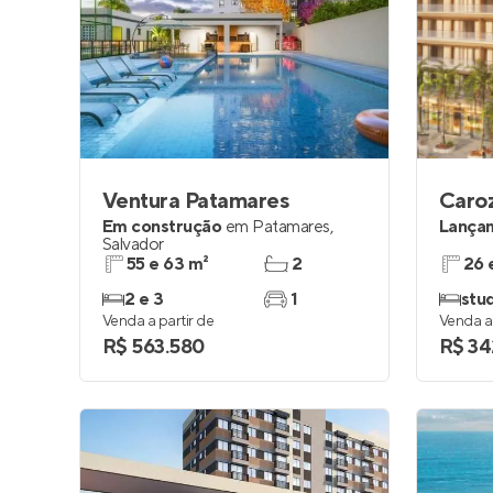
Ventura Patamares
Em construção
em
Patamares
,
Lança
Salvador
55 e 63 m²
2
26 
2 e 3
1
stu
Venda a partir de
Venda a 
R$ 563.580
R$ 34