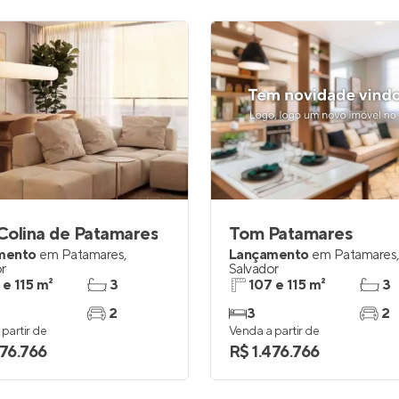
Colina de Patamares
Tom Patamares
mento
em
Patamares
,
Lançamento
em
Patamares
,
r
Salvador
 e 115 m²
3
107 e 115 m²
3
2
3
2
partir de
Venda a partir de
476.766
R$ 1.476.766