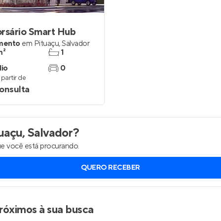
rsário Smart Hub
mento
em
Pituaçu
,
Salvador
m²
1
dio
0
partir de
onsulta
uaçu, Salvador
?
e você está procurando.
QUERO RECEBER
róximos à sua busca