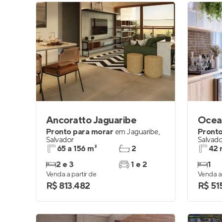
Ancoratto Jaguaribe
Ocea
Pronto para morar
em
Jaguaribe
,
Pronto
Salvador
Salvado
65 a 156 m²
2
42 
2 e 3
1 e 2
1
Venda a partir de
Venda a 
R$ 813.482
R$ 51