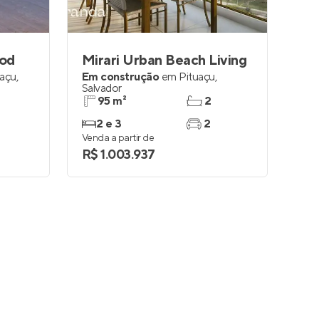
ood
Mirari Urban Beach Living
uaçu
,
Em construção
em
Pituaçu
,
Salvador
95 m²
2
2 e 3
2
Venda a partir de
R$ 1.003.937