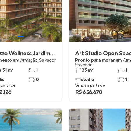
Carozzo Wellness Jardim Armação
Art Studio Open Spa
mento
em
Armação
,
Salvador
Pronto para morar
em
Arm
Salvador
e 51 m²
1
35 m²
1
dio
0
studio
1
partir de
Venda a partir de
2.126
R$ 656.670