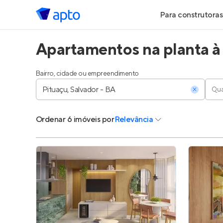
Para construtoras
Apartamentos na planta à 
Geração de Le
Geração de Vis
Bairro, cidade ou empreendimento
Qua
Geração de Ve
Ordenar
6 imóveis
por
Relevância
Maiores Const
Parcerias Imobi
Anunciar Imóve
Entrar no Pa