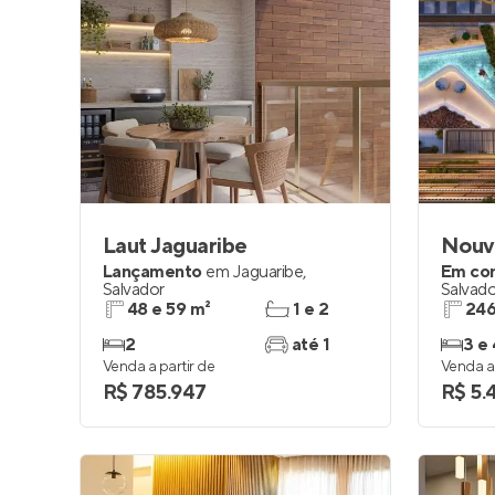
Laut Jaguaribe
Nouve
Lançamento
em
Jaguaribe
,
Em co
Salvador
Salvado
48 e 59 m²
1 e 2
246
2
até 1
3 e 
Venda a partir de
Venda a 
R$ 785.947
R$ 5.