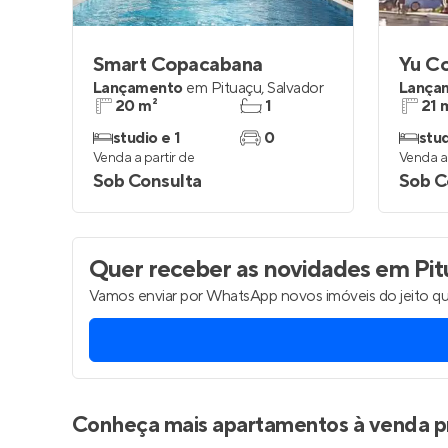
Smart Copacabana
Yu Co
Lançamento
em
Pituaçu
,
Salvador
Lança
20 m²
1
21 
studio e 1
0
stu
Venda a partir de
Venda a 
Sob Consulta
Sob C
Quer receber as novidades
em Pit
Vamos enviar por WhatsApp novos imóveis do jeito qu
Conheça mais apartamentos à venda p