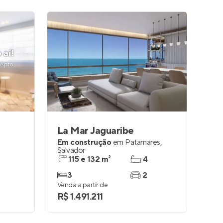
La Mar Jaguaribe
Em construção
em
Patamares
,
Salvador
115 e 132 m²
4
3
2
Venda a partir de
R$ 1.491.211