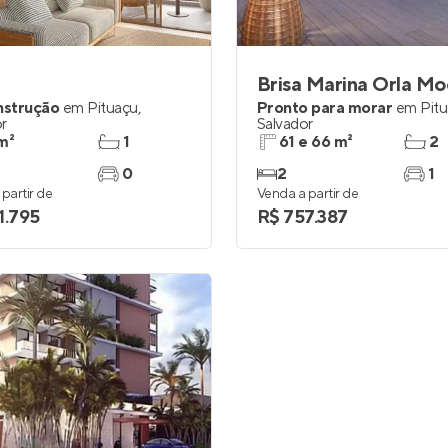
Entrar no Apto
Brisa Marina Orla M
nstrução
em
Pituaçu
,
Pronto para morar
em
Pit
r
Salvador
m²
1
61 e 66 m²
2
0
2
1
partir de
Venda a partir de
1.795
R$ 757.387