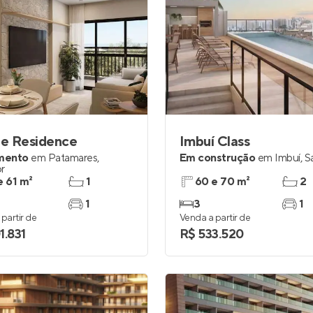
le Residence
Imbuí Class
mento
em
Patamares
,
Em construção
em
Imbuí
,
S
r
e 61 m²
1
60 e 70 m²
2
1
3
1
partir de
Venda a partir de
1.831
R$ 533.520