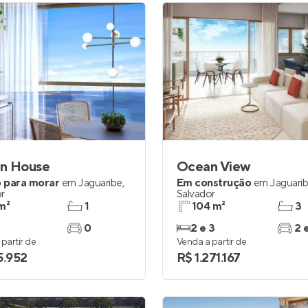
n House
Ocean View
 para morar
em
Jaguaribe
,
Em construção
em
Jaguari
r
Salvador
m²
1
104 m²
3
0
2 e 3
2 
partir de
Venda a partir de
5.952
R$ 1.271.167