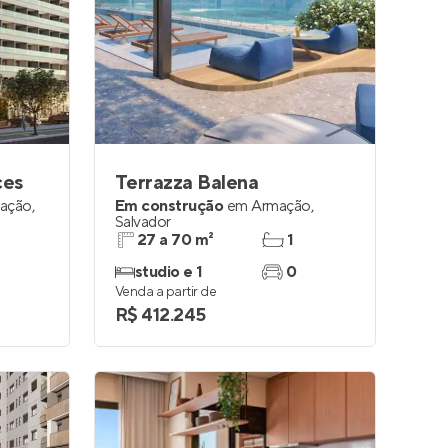
ces
Terrazza Balena
ação
,
Em construção
em
Armação
,
Salvador
27 a 70 m²
1
studio e 1
0
Venda a partir de
R$ 412.245