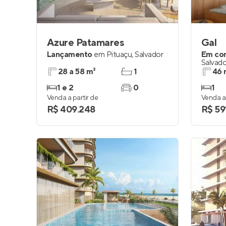
Azure Patamares
Gal
Lançamento
em
Pituaçu
,
Salvador
Em co
Salvado
28 a 58 m²
1
46 
1 e 2
0
1
Venda a partir de
Venda a 
R$ 409.248
R$ 59