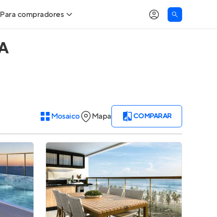
Para compradores
BA
Buscar um imóvel novo
Meu perfil
Calcule seu Poder de Compra
Imóveis Visualizados
Comprar x Alugar
Imóveis Contatados
Mosaico
Mapa
COMPARAR
Correção do INCC
Clientes
Entrar no Apto
Simulador de Financiamento
Encontre um corretor
Entrar no Apto