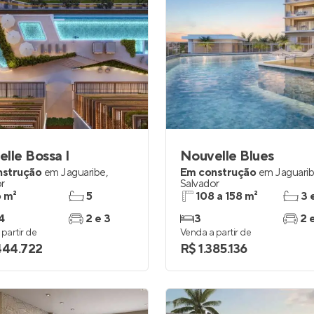
lle Bossa I
Nouvelle Blues
nstrução
em
Jaguaribe
,
Em construção
em
Jaguari
r
Salvador
 m²
5
108 a 158 m²
3 
4
2 e 3
3
2 
partir de
Venda a partir de
444.722
R$ 1.385.136