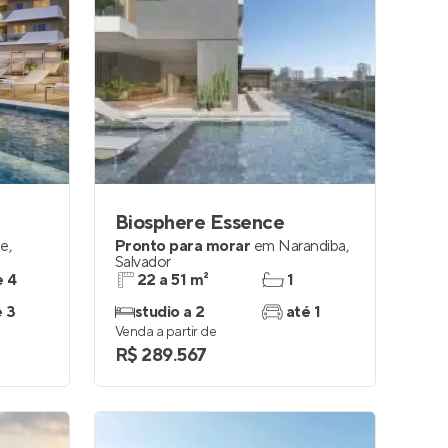
Biosphere Essence
be
,
Pronto para morar
em
Narandiba
,
Salvador
e 4
22 a 51 m²
1
e 3
studio a 2
até 1
Venda a partir de
R$ 289.567