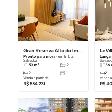
Gran Reserva Alto do Imbui
LeVil
Pronto para morar
em
Imbuí
,
Lança
Salvador
Salvado
53 m²
2
36 
2
1
2
Venda a partir de
Venda a 
R$ 534.231
R$ 40