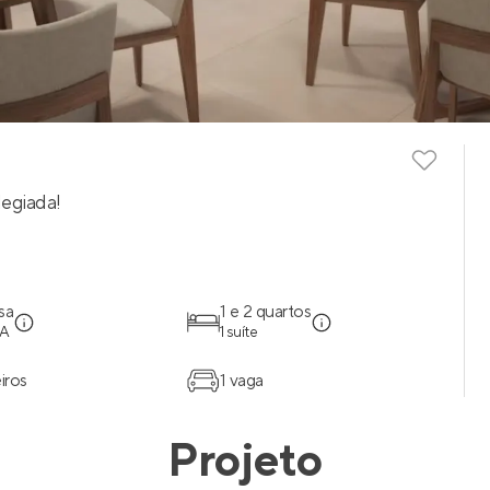
egiada!
sa
1 e 2 quartos
BA
1 suíte
iros
1 vaga
Projeto