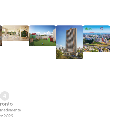
4
ronto
imadamente
ez 2029