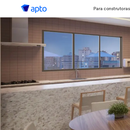
Para construtoras
Geração de 
Geração de Vi
Geração de 
Maiores Cons
Parcerias Imob
Anunciar Imó