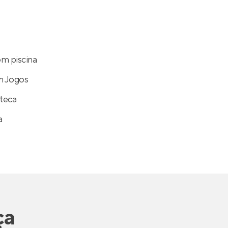
m piscina
m Jogos
teca
a
ça