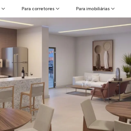
Para corretores
Para imobiliárias
Leads
Leads para Corretores
Leads para Imobiliári
sitas
Corretor+
Hub de imobiliárias
Vendas
Parcerias imobiliárias
Anunciar imóveis
trutoras
Hub de Corretores
iliárias
Perfil Verificado
veis
Anunciar imóveis