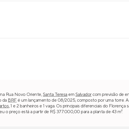
o na Rua Novo Oriente,
Santa Teresa
em
Salvador
com previsão de ent
o da
BRF
é um lançamento de 08/2025, composto por uma torre. As p
artos
, 1 e 2 banheiros e 1 vaga. Os principais diferenciais do Floren
u o preço está a partir de R$ 377.000,00 para a planta de 43 m².