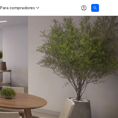
Para compradores
as
Buscar um imóvel novo
Calcule seu Poder de Compra
Comprar x Alugar
Correção do INCC
Simulador de Financiamento
Encontre um corretor