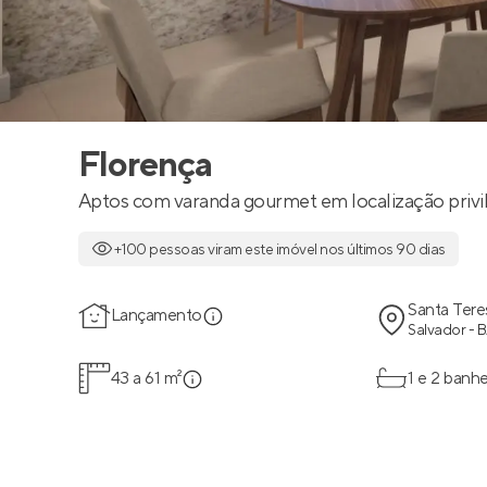
Florença
Aptos com varanda gourmet em localização privil
+100 pessoas viram este imóvel nos últimos 90 dias
Santa Tere
Lançamento
Salvador - 
43 a 61 m²
1 e 2 banhe