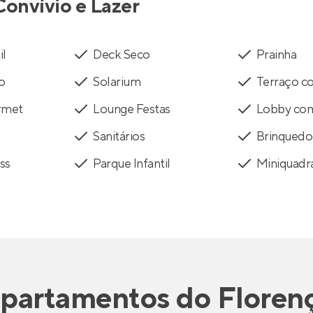
Convívio e Lazer
il
Deck Seco
Prainha
to
Solarium
Terraço co
rmet
Lounge Festas
Lobby co
Sanitários
Brinquedo
ss
Parque Infantil
Miniquadr
partamentos
do
Floren