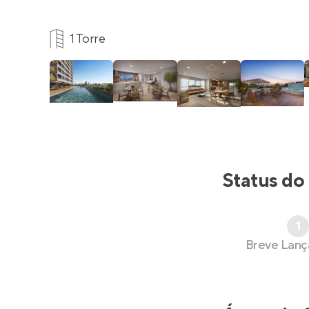
1 Torre
Status do
1
Breve Lan