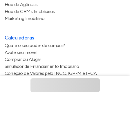
Hub de Agências
Hub de CRMs Imobiliários
Marketing Imobiliário
Calculadoras
Qual é o seu poder de compra?
Avalie seu imóvel
Comprar ou Alugar
Simulador de Financiamento Imobiliário
Correção de Valores pelo INCC, IGP-M e IPCA
Estimativa de valor do condomínio
Calculo do metro quadrado (m²)
Política de Privacidade
Termos de Serviço
Termos de Uso
© 2015 - 2026
Apto Tecnologia Ltda.
Todos os direitos
reservados