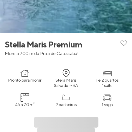
Stella Maris Premium
More a 700 m da Praia de Catussaba!
Pronto para morar
Stella Maris
1 e 2 quartos
Salvador - BA
1 suíte
46 a 70 m²
2 banheiros
1 vaga