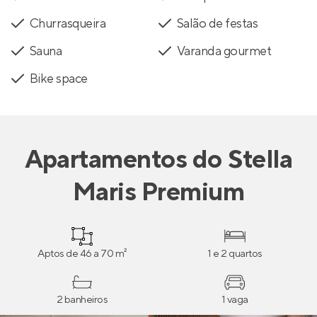
Churrasqueira
Salão de festas
Sauna
Varanda gourmet
Bike space
Apartamentos
do
Stella
Maris Premium
Aptos de 46 a 70 m²
1 e 2 quartos
2 banheiros
1 vaga