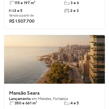
115 e 197 m²
3 e 6
3 e 5
2 e 3
Venda a partir de
R$ 1.507.700
Mansão Seara
Lançamento
em
Meireles
,
Fortaleza
350 e 661 m²
4 e 5