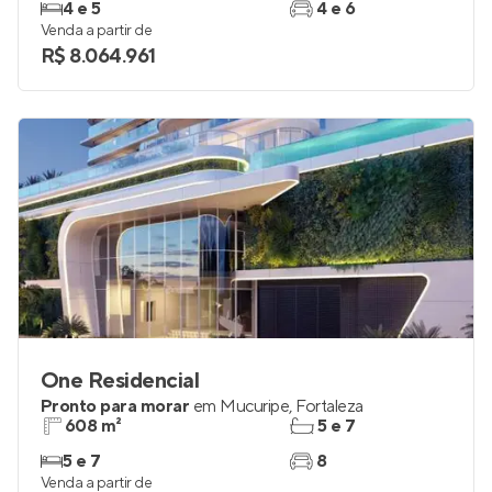
4 e 5
4 e 6
Venda a partir de
R$ 8.064.961
One Residencial
Pronto para morar
em
Mucuripe
,
Fortaleza
608 m²
5 e 7
5 e 7
8
Venda a partir de