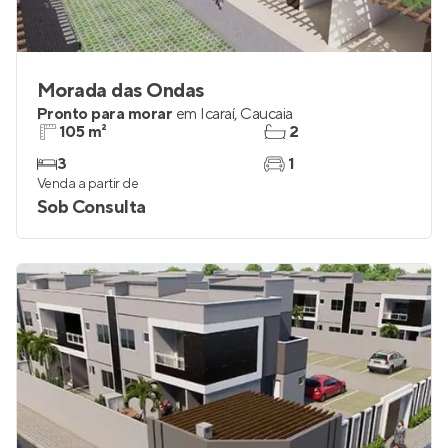
Morada das Ondas
Pronto para morar
em
Icaraí
,
Caucaia
105 m²
2
3
1
Venda a partir de
Sob Consulta