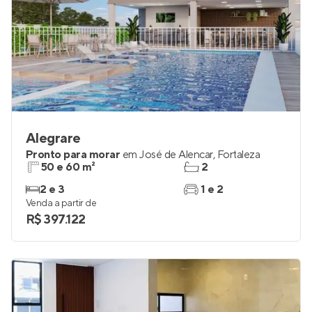
Alegrare
Pronto para morar
em
José de Alencar
,
Fortaleza
50 e 60 m²
2
2 e 3
1 e 2
Venda a partir de
R$ 397.122