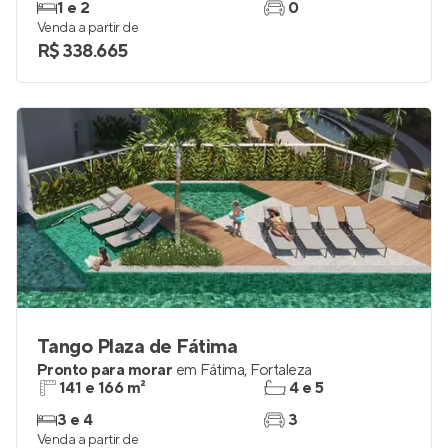
Pronto para morar
em
Benfica
,
Fortaleza
30 a 37 m²
1
1 e 2
0
Venda a partir de
R$ 338.665
Tango Plaza de Fátima
Pronto para morar
em
Fátima
,
Fortaleza
141 e 166 m²
4 e 5