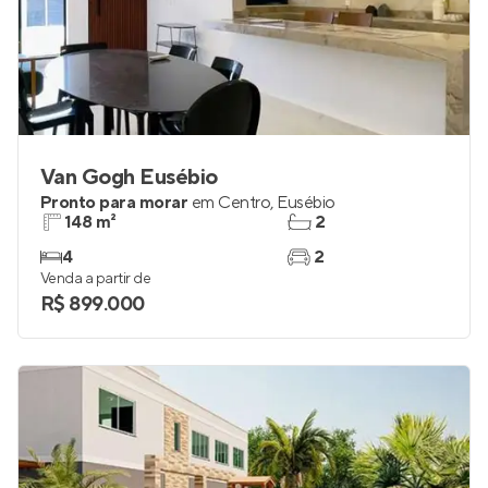
Van Gogh Eusébio
Pronto para morar
em
Centro
,
Eusébio
148 m²
2
4
2
Venda a partir de
R$ 899.000