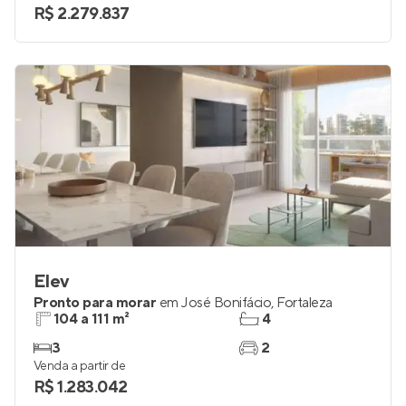
3 e 4
3
Venda a partir de
R$ 2.279.837
Elev
Pronto para morar
em
José Bonifácio
,
Fortaleza
104 a 111 m²
4
3
2