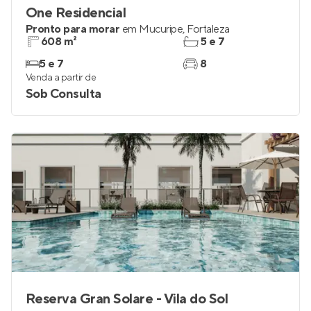
One Residencial
Pronto para morar
em
Mucuripe
,
Fortaleza
608 m²
5 e 7
5 e 7
8
Venda a partir de
Sob Consulta