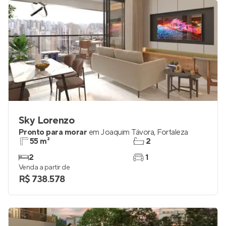
R$ 588.882
Sky Lorenzo
Pronto para morar
em
Joaquim Távora
,
Fortaleza
55 m²
2
2
1
Venda a partir de
R$ 738.578