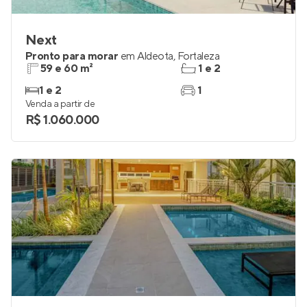
Next
Pronto para morar
em
Aldeota
,
Fortaleza
59 e 60 m²
1 e 2
1 e 2
1
Venda a partir de
R$ 1.060.000