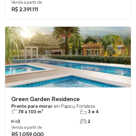
152 m²
3
4
3
Venda a partir de
R$ 2.391.111
Green Garden Residence
Pronto para morar
em
Papicu
,
Fortaleza
78 a 103 m²
3 e 4