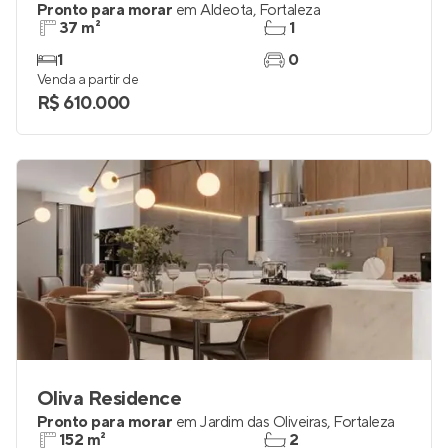
J.Smart Carolina Sucupira
Pronto para morar
em
Aldeota
,
Fortaleza
37 m²
1
1
0
Venda a partir de
R$ 610.000