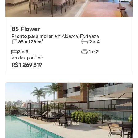
BS Flower
Pronto para morar
em
Aldeota
,
Fortaleza
65 a 126 m²
2 a 4
2 e 3
1 e 2
Venda a partir de
R$ 1.269.819