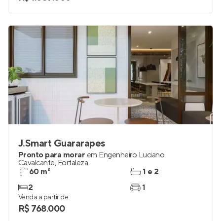
3
2
Venda a partir de
R$ 1.059.000
J.Smart Guararapes
Pronto para morar
em
Engenheiro Luciano
Cavalcante
,
Fortaleza
60 m²
1 e 2
2
1