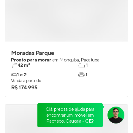
Moradas Parque
Pronto para morar
em
Monguba
,
Pacatuba
42 m²
1
1 e 2
1
Venda a partir de
R$ 174.995
Olá, precisa de ajuda para
encontrar um imóvel em
Pacheco, Caucaia - CE?