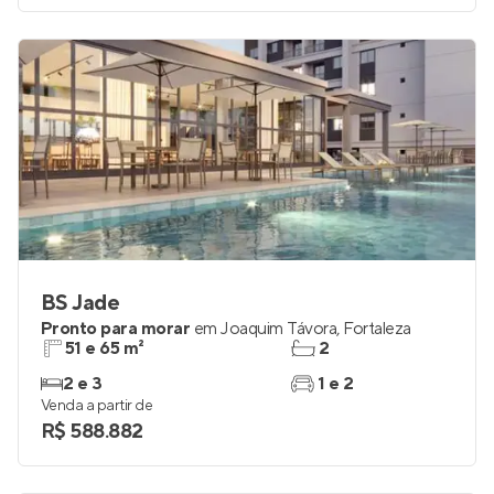
Venda a partir de
R$ 1.283.042
BS Jade
Pronto para morar
em
Joaquim Távora
,
Fortaleza
51 e 65 m²
2
2 e 3
1 e 2
Venda a partir de