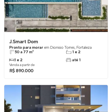
J.Smart Dom
Pronto para morar
em
Dionisio Torres
,
Fortaleza
50 a 77 m²
1 e 2
1 e 2
até 1
Venda a partir de
R$ 890.000