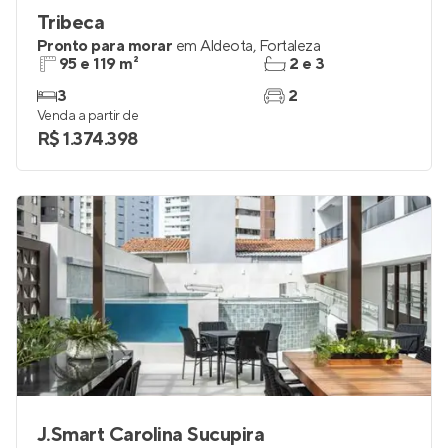
Tribeca
Pronto para morar
em
Aldeota
,
Fortaleza
95 e 119 m²
2 e 3
3
2
Venda a partir de
R$ 1.374.398