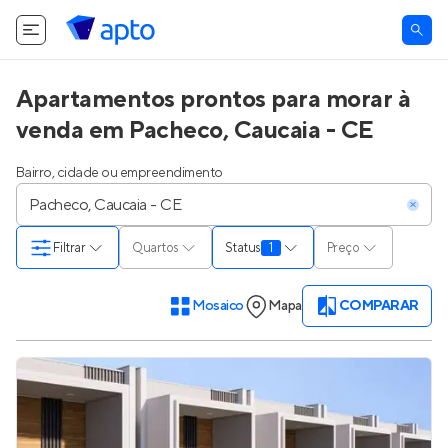
O Apto utiliza cookies.
Saiba mais
.
Tudo bem
Apartamentos prontos para morar à
venda em Pacheco, Caucaia - CE
Bairro, cidade ou empreendimento
Filtrar
Quartos
Status
1
Preço
Mosaico
Mapa
COMPARAR