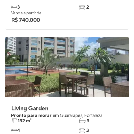
Oliva Residence
Pronto para morar
em
Jardim das Oliveiras
,
Fortaleza
152 m²
2
3
2
Venda a partir de
R$ 740.000
Living Garden
Pronto para morar
em
Guararapes
,
Fortaleza