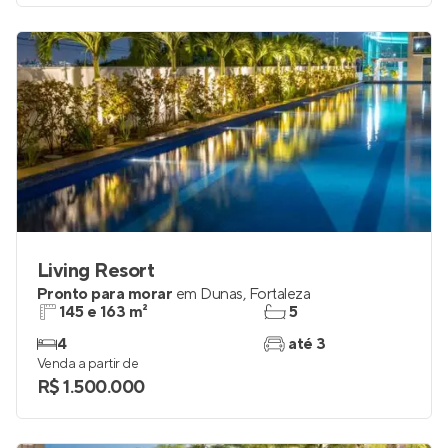
Venda a partir de
R$ 768.000
Living Resort
Pronto para morar
em
Dunas
,
Fortaleza
145 e 163 m²
5
4
até 3
Venda a partir de
R$ 1.500.000