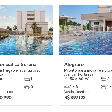
encial La Serena
Alegrare
nstrução
em
Jangurussu
,
Pronto para morar
em
Jos
za
Alencar
,
Fortaleza
m²
1
50 e 60 m²
2
0
2 e 3
1 e
partir de
Venda a partir de
0.990
R$ 397.122