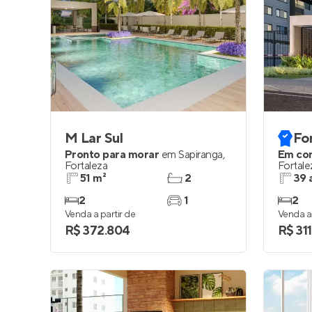
M Lar Sul
Fo
Pronto para morar
em
Sapiranga
,
Em co
Fortaleza
Fortale
51 m²
2
39 
2
1
2
Venda a partir de
Venda a 
R$ 372.804
R$ 31