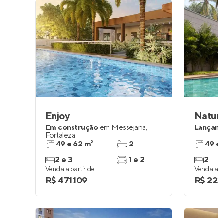
Enjoy
Natu
Em construção
em
Messejana
,
Lança
Fortaleza
49 e 62 m²
2
49 
2 e 3
1 e 2
2
Venda a partir de
Venda a 
R$ 471.109
R$ 22