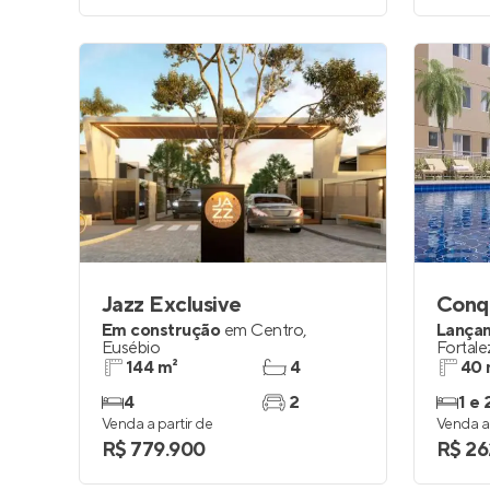
Jazz Exclusive
Conq
Em construção
em
Centro
,
Lança
Eusébio
Fortale
144 m²
4
40 
4
2
1 e 
Venda a partir de
Venda a 
R$ 779.900
R$ 26