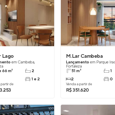
r Lago
M.Lar Cambeba
mento
em
Cambeba
,
Lançamento
em
Parque Ir
za
Fortaleza
e 66 m²
2
51 m²
1
1 e 2
2
0
partir de
Venda a partir de
3.253
R$ 351.620