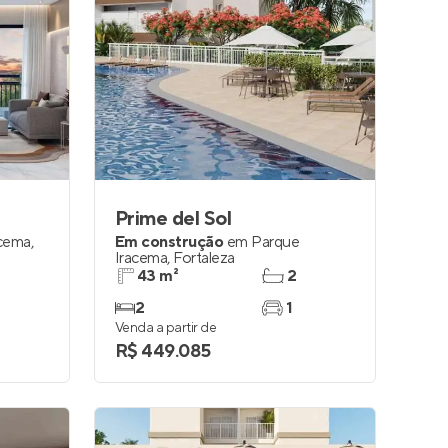
Prime del Sol
acema
,
Em construção
em
Parque
Iracema
,
Fortaleza
43 m²
2
2
1
Venda a partir de
R$ 449.085