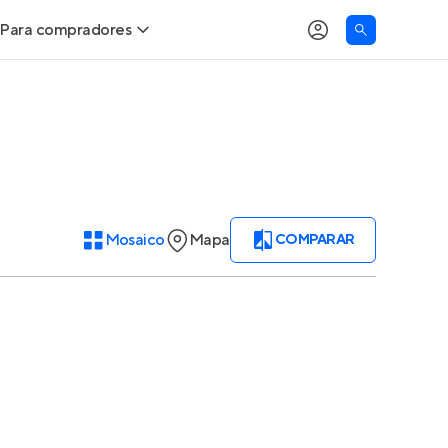
Para compradores
Buscar um imóvel novo
Meu perfil
Calcule seu Poder de Compra
Imóveis Visualizados
Comprar x Alugar
Imóveis Contatados
Mosaico
Mapa
COMPARAR
Correção do INCC
Clientes
Entrar no Apto
Simulador de Financiamento
Encontre um corretor
Entrar no Apto