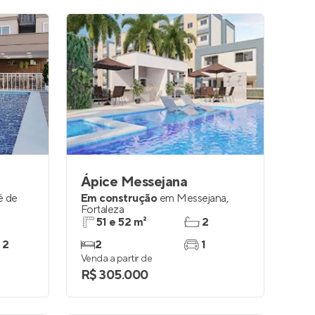
Ápice Messejana
é de
Em construção
em
Messejana
,
Fortaleza
51 e 52 m²
2
 2
2
1
Venda a partir de
R$ 305.000