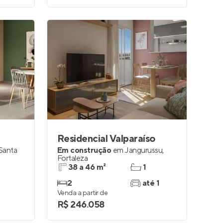
Residencial Valparaíso
Santa
Em construção
em
Jangurussu
,
Fortaleza
38 a 46 m²
1
2
até 1
Venda a partir de
R$ 246.058