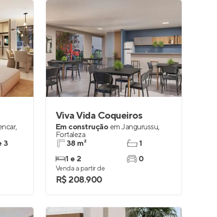
Viva Vida Coqueiros
encar
,
Em construção
em
Jangurussu
,
Fortaleza
e 3
38 m²
1
1 e 2
0
Venda a partir de
R$ 208.900