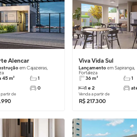
rte Alencar
Viva Vida Sul
nstrução
em
Cajazeiras
,
Lançamento
em
Sapiranga
,
za
Fortaleza
a 45 m²
1
36 m²
1
0
1 e 2
at
partir de
Venda a partir de
1.990
R$ 217.300