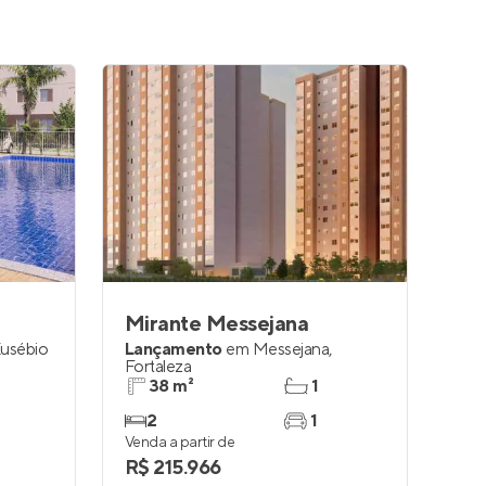
Mirante Messejana
usébio
Lançamento
em
Messejana
,
Fortaleza
38 m²
1
2
1
Venda a partir de
R$ 215.966