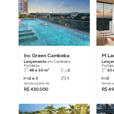
Inc Green Cambeba
M.La
Lançamento
em
Cambeba
,
Lança
Fortaleza
Fortale
48 e 60 m²
2
63 
2 e 3
1
3
Venda a partir de
Venda a 
R$ 430.000
R$ 49