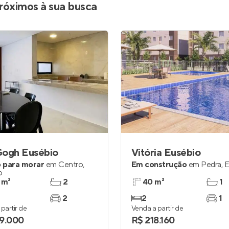
róximos à sua busca
Gogh Eusébio
Vitória Eusébio
 para morar
em
Centro
,
Em construção
em
Pedra
,
E
o
 m²
2
40 m²
1
2
2
1
partir de
Venda a partir de
9.000
R$ 218.160