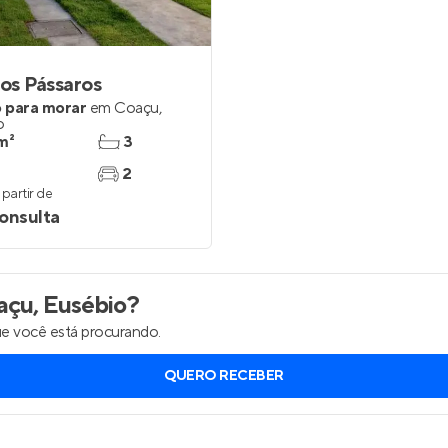
Entrar no Apto
dos Pássaros
 para morar
em
Coaçu
,
o
m²
3
2
partir de
onsulta
çu, Eusébio
?
e você está procurando.
QUERO RECEBER