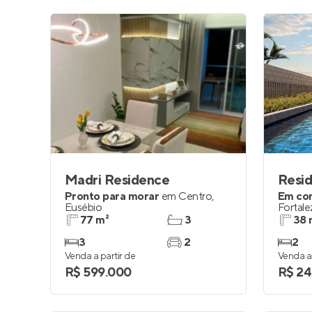
Madri Residence
Resid
Pronto para morar
em
Centro
,
Em co
Eusébio
Fortale
77 m²
3
38 
3
2
2
Venda a partir de
Venda a 
R$ 599.000
R$ 24