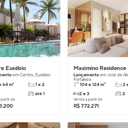
re Eusébio
Maximino Residence
mento
em
Centro
,
Eusébio
Lançamento
em
José de Al
Fortaleza
e 64 m²
1 e 2
104 e 124 m²
2 
até 1
2 e 3
2
partir de
Venda a partir de
3.200
R$ 772.271