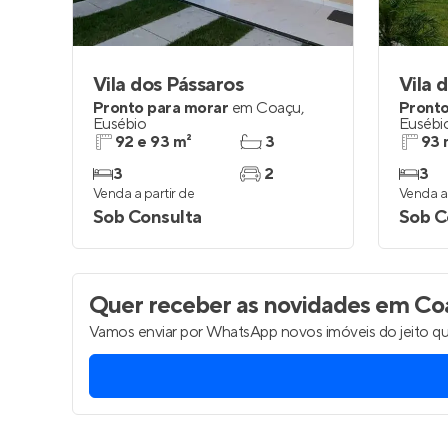
Vila dos Pássaros
Vila 
Pronto para morar
em
Coaçu
,
Pronto
Eusébio
Eusébi
92 e 93 m²
3
93 
3
2
3
Venda a partir de
Venda a 
Sob Consulta
Sob C
Quer receber as novidades
em Coa
Vamos enviar por WhatsApp novos imóveis do jeito qu