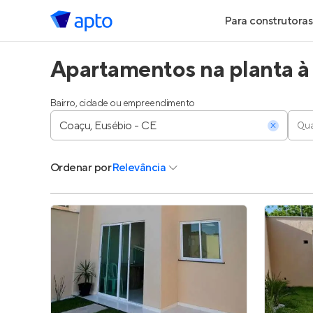
Para construtoras
Apartamentos na planta à
Geração de Le
Geração de Vis
Bairro, cidade ou empreendimento
Qua
Geração de Ve
Ordenar
por
Relevância
Maiores Const
Parcerias Imobi
Anunciar Imóve
Entrar no Pa