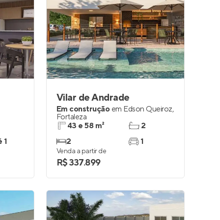
Vilar de Andrade
Em construção
em
Edson Queiroz
,
Fortaleza
43 e 58 m²
2
é 1
2
1
Venda a partir de
R$ 337.899