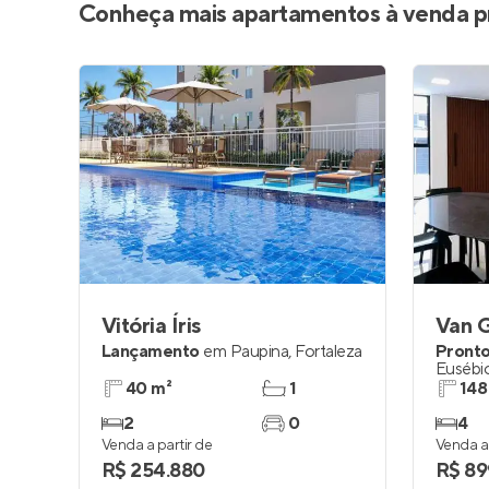
Conheça mais apartamentos à venda p
Vitória Íris
Van 
Lançamento
em
Paupina
,
Fortaleza
Pronto
Eusébi
40 m²
1
148
2
0
4
Venda a partir de
Venda a 
R$ 254.880
R$ 89