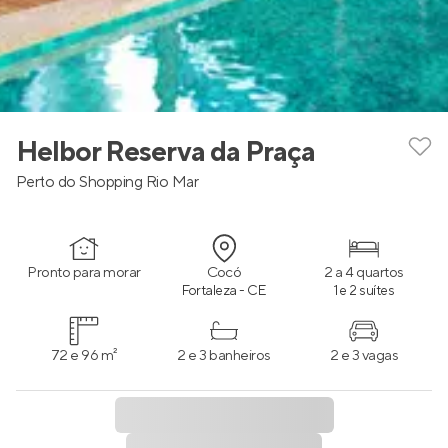
Helbor Reserva da Praça
Perto do Shopping Rio Mar
Pronto para morar
Cocó
2 a 4 quartos
Fortaleza - CE
1 e 2 suítes
72 e 96 m²
2 e 3 banheiros
2 e 3 vagas