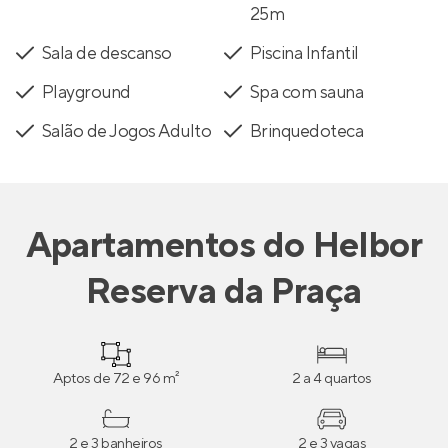
25m
Sala de descanso
Piscina Infantil
Playground
Spa com sauna
Salão de Jogos Adulto
Brinquedoteca
Apartamentos
do
Helbor
Reserva da Praça
Aptos de 72 e 96 m²
2 a 4 quartos
2 e 3 banheiros
2 e 3 vagas