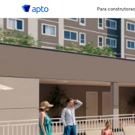
Para construtoras
Geração de 
Geração de Vi
Geração de 
Maiores Cons
Parcerias Imob
Anunciar Imó