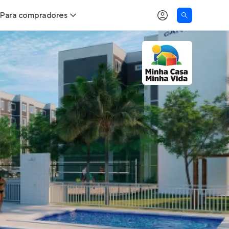
Para compradores
as
Buscar um imóvel novo
Calcule seu Poder de Compra
Comprar x Alugar
Correção do INCC
Simulador de Financiamento
Encontre um corretor