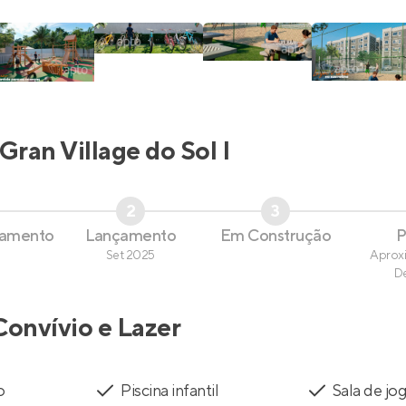
Gran Village do Sol I
2
3
çamento
Lançamento
Em Construção
P
Set 2025
Aprox
D
Convívio e Lazer
o
Piscina infantil
Sala de jo