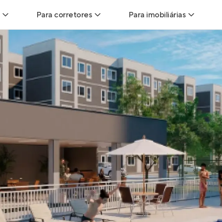
Para corretores
Para imobiliárias
Leads
Leads para Corretores
Leads para Imobiliári
sitas
Corretor+
Hub de imobiliárias
Vendas
Parcerias imobiliárias
Anunciar imóveis
trutoras
Hub de Corretores
iliárias
Perfil Verificado
veis
Anunciar imóveis