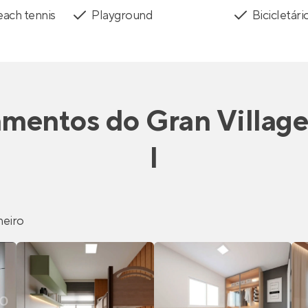
ach tennis
Playground
Bicicletári
amentos
do
Gran Village
I
heiro