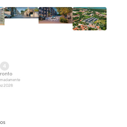
4
ronto
imadamente
ez 2028
gos