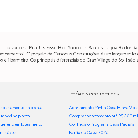
tá localizado na Rua Joserisse Hortêncio dos Santos,
Lagoa Redonda
“Lançamento”. O projeto da
Canopus Construções
é um lançamento d
os
e 1 banheiro. Os principais diferenciais do Gran Village do Sol I s
Imóveis econômicos
apartamento na planta
Apartamento Minha Casa Minha Vida
imóvel na planta
Comprar apartamento até R$ 200 mil
terreno em loteamento
Conheça o Programa Casa Paulista
em imóveis
Feirão da Caixa 2026