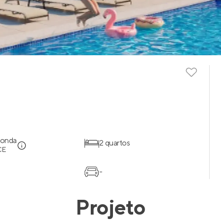
donda
2 quartos
 CE
-
Projeto