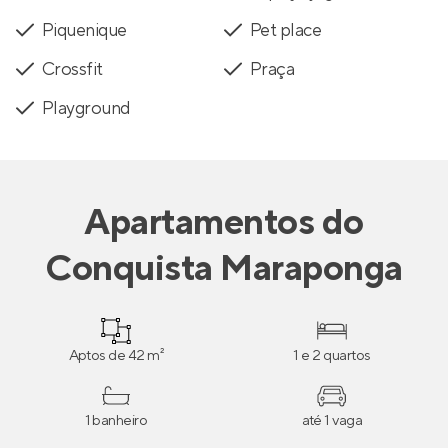
Piquenique
Pet place
Crossfit
Praça
Playground
Apartamentos
do
Conquista Maraponga
Aptos de 42 m²
1 e 2 quartos
1 banheiro
até 1 vaga