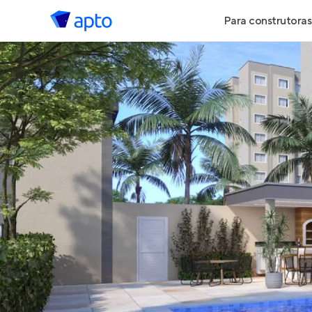
Para construtoras
Geração de 
Geração de Vi
Geração de 
Maiores Cons
Parcerias Imob
Anunciar Imó