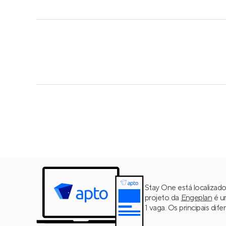
Stay One está localizad
projeto da
Engeplan
é u
1 vaga. Os principais di