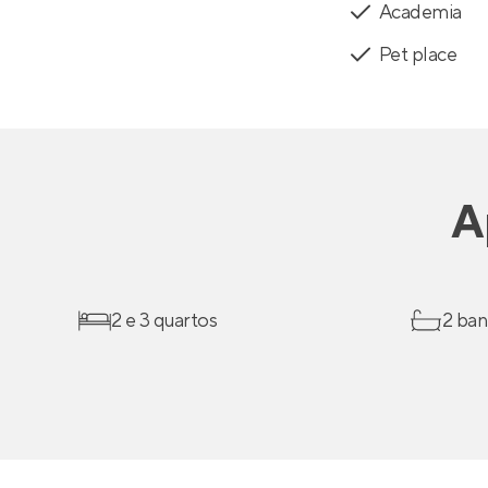
Academia
Pet place
A
2 e 3 quartos
2 ban