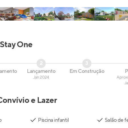
Stay One
2
3
çamento
Lançamento
Em Construção
P
Jan 2024
Aprox
J
Convívio e Lazer
o
Piscina infantil
Salão de f