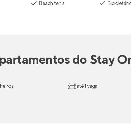
Beach tenis
Bicicletári
partamentos
do
Stay O
heiros
até 1 vaga