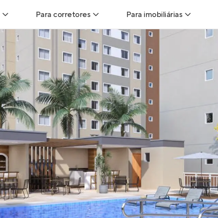
Para corretores
Para imobiliárias
Leads
Leads para Corretores
Leads para Imobiliári
sitas
Corretor+
Hub de imobiliárias
Vendas
Parcerias imobiliárias
Anunciar imóveis
trutoras
Hub de Corretores
iliárias
Perfil Verificado
veis
Anunciar imóveis