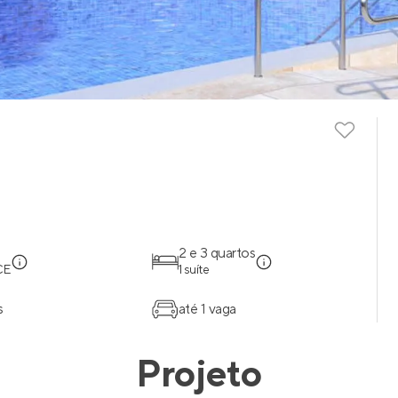
m
2 e 3 quartos
 CE
1 suíte
s
até 1 vaga
Projeto