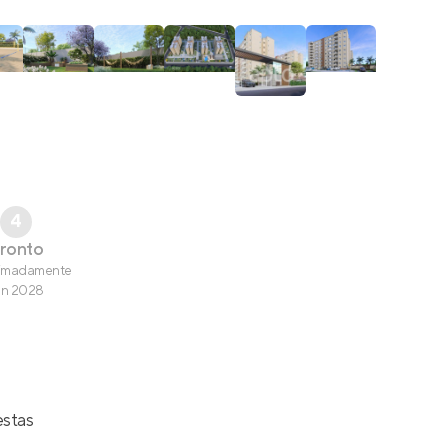
4
ronto
imadamente
an 2028
estas