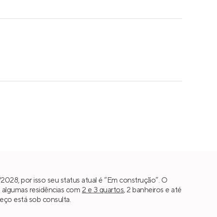
028, por isso seu status atual é “Em construção”. O
o algumas residências com
2 e 3 quartos
, 2 banheiros e até
reço está sob consulta.