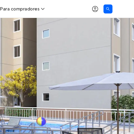
Para compradores
as
Buscar um imóvel novo
Calcule seu Poder de Compra
Comprar x Alugar
Correção do INCC
Simulador de Financiamento
Encontre um corretor