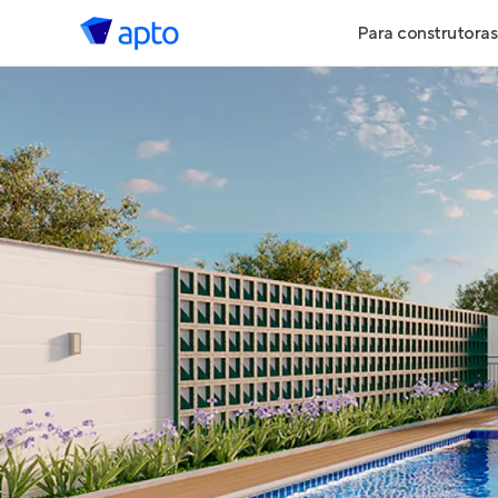
Para construtoras
Geração de 
Geração de Vi
Geração de 
Maiores Cons
Parcerias Imob
Anunciar Imó