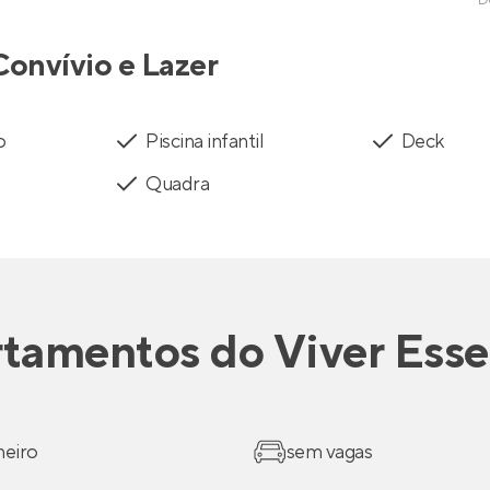
D
Convívio e Lazer
o
Piscina infantil
Deck
Quadra
rtamentos
do
Viver Esse
heiro
sem vagas