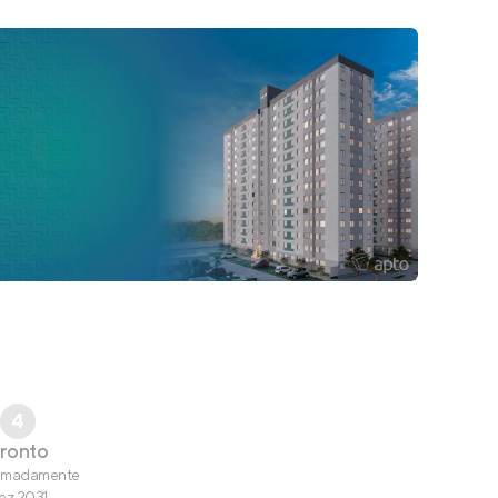
4
ronto
imadamente