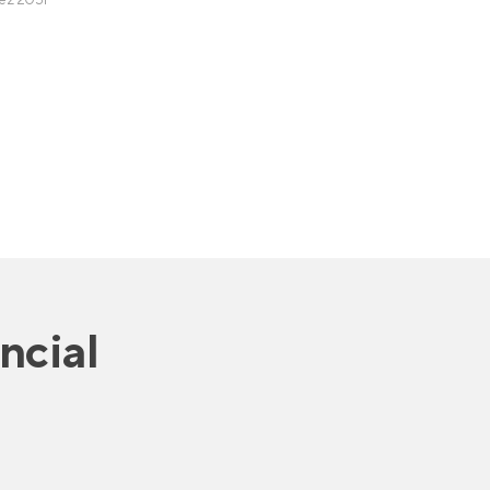
ez 2031
ncial