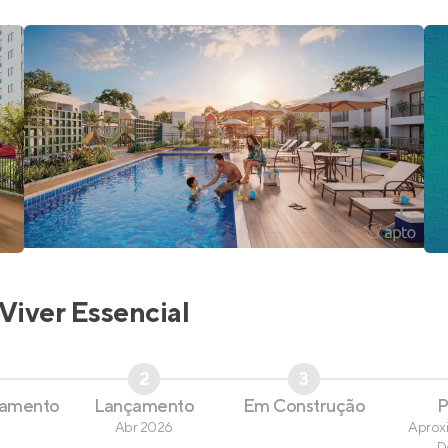
Viver Essencial
2
3
çamento
Lançamento
Em Construção
P
Abr 2026
Aprox