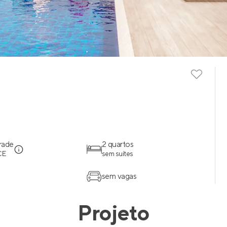
rade
2 quartos
 CE
sem suítes
sem vagas
Projeto