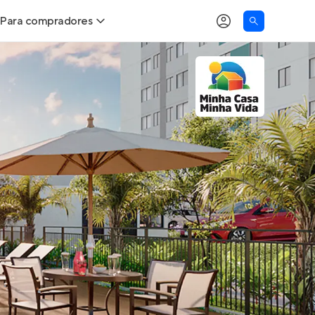
Para compradores
as
Buscar um imóvel novo
Calcule seu Poder de Compra
Comprar x Alugar
Correção do INCC
Simulador de Financiamento
Encontre um corretor