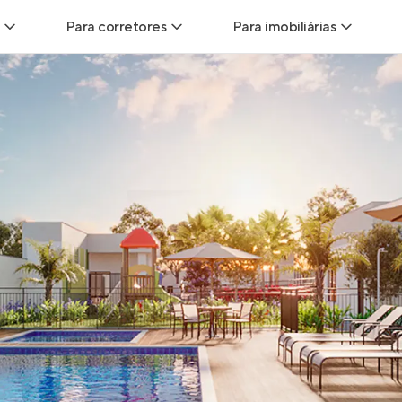
Para corretores
Para imobiliárias
Leads
Leads para Corretores
Leads para Imobiliári
sitas
Corretor+
Hub de imobiliárias
Vendas
Parcerias imobiliárias
Anunciar imóveis
trutoras
Hub de Corretores
iliárias
Perfil Verificado
veis
Anunciar imóveis