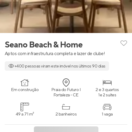
Seano Beach & Home
Aptos com infraestrutura completa e lazer de clube!
+400 pessoas viram este imóvel nos últimos 90 dias
Em construção
Praia do Futuro I
2 e 3 quartos
Fortaleza - CE
1 e 2 suítes
49 a 71 m²
2 banheiros
1 vaga