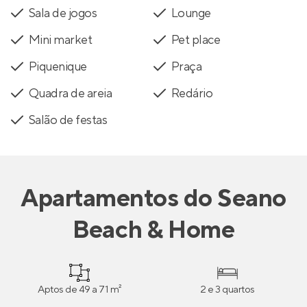
Sala de jogos
Lounge
Mini market
Pet place
Piquenique
Praça
Quadra de areia
Redário
Salão de festas
Apartamentos
do
Seano
Beach & Home
Aptos de 49 a 71 m²
2 e 3 quartos