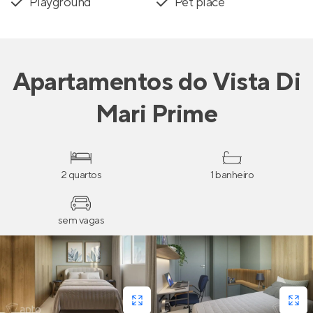
Playground
Pet place
Apartamentos
do
Vista Di
Mari Prime
2 quartos
1 banheiro
sem vagas