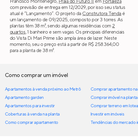
Francisco Montenegro,
Praia do Futuro II
em
Fortaleza
com previsão de entrega em 12/2029, por isso seu status
atual é “Lançamento”. O projeto da
Construtora Tenda
é
um lançamento de 09/2025, composto por 3 torres. As
plantas têm 38 m², sendo algumas residências com
2
quartos
, 1 banheiro e sem vagas. Os principais diferenciais
do Vista Di Mari Prime são ampla área de lazer. Neste
momento, seu o preço está a partir de R$ 258.364,00
para a planta de 38 m².
Como comprar um imóvel
Apartamentos à venda próximo ao Metrô
Comprar apartamento na 
Apartamento garden
Comprar imóvel na planta
Apartamentos para investir
Comprar terreno em lote
Coberturas à venda na planta
Investir em imóveis
Como comprar apartamento
Tendências do mercado im