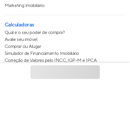
Marketing Imobiliário
Calculadoras
Qual é o seu poder de compra?
Avalie seu imóvel
Comprar ou Alugar
Simulador de Financiamento Imobiliário
Correção de Valores pelo INCC, IGP-M e IPCA
Estimativa de valor do condomínio
Calculo do metro quadrado (m²)
Política de Privacidade
Termos de Serviço
Termos de Uso
© 2015 - 2026
Apto Tecnologia Ltda.
Todos os direitos
reservados