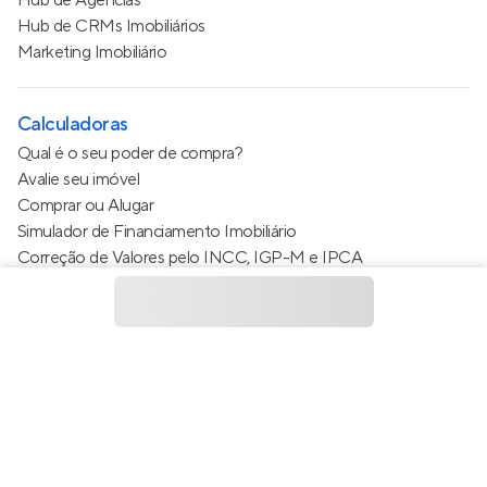
Hub de Agências
Hub de CRMs Imobiliários
Marketing Imobiliário
Calculadoras
Qual é o seu poder de compra?
Avalie seu imóvel
Comprar ou Alugar
Simulador de Financiamento Imobiliário
Correção de Valores pelo INCC, IGP-M e IPCA
Estimativa de valor do condomínio
Calculo do metro quadrado (m²)
Política de Privacidade
Termos de Serviço
Termos de Uso
© 2015 - 2026
Apto Tecnologia Ltda.
Todos os direitos
reservados