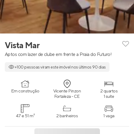
Vista Mar
Aptos com lazer de clube em frente a Praia do Futuro!
+100 pessoas viram este imóvel nos últimos 90 dias
Em construção
Vicente Pinzon
2 quartos
Fortaleza - CE
1 suíte
47 e 51 m²
2 banheiros
1 vaga