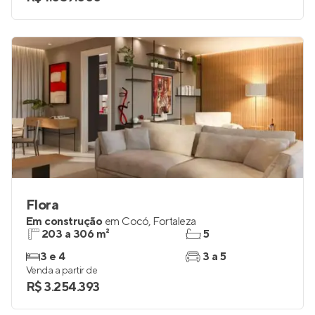
Flora
Em construção
em
Cocó
,
Fortaleza
203 a 306 m²
5
3 e 4
3 a 5
Venda a partir de
R$ 3.254.393