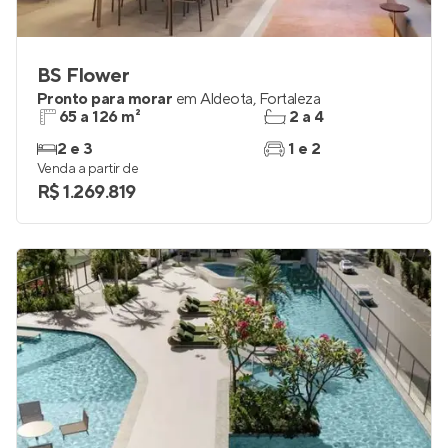
BS Flower
Pronto para morar
em
Aldeota
,
Fortaleza
65 a 126 m²
2 a 4
2 e 3
1 e 2
Venda a partir de
R$ 1.269.819