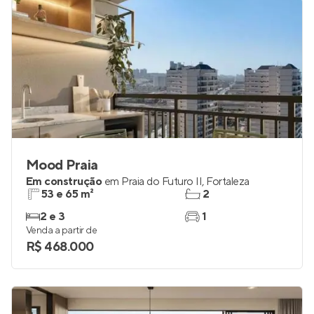
Mood Praia
Em construção
em
Praia do Futuro II
,
Fortaleza
53 e 65 m²
2
2 e 3
1
Venda a partir de
R$ 468.000