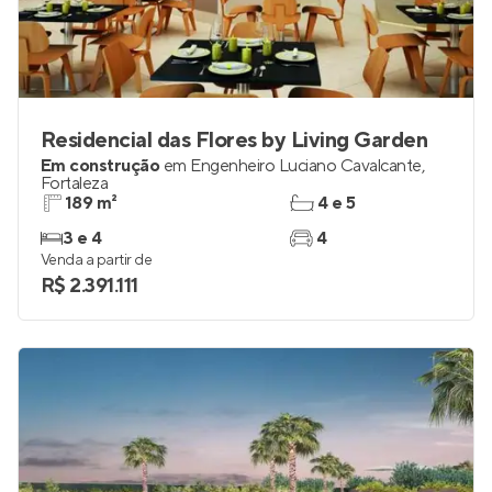
Residencial das Flores by Living Garden
Em construção
em
Engenheiro Luciano Cavalcante
,
Fortaleza
189 m²
4 e 5
3 e 4
4
Venda a partir de
R$ 2.391.111