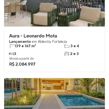
Aura - Leonardo Mota
Lançamento
em
Aldeota
,
Fortaleza
139 e 167 m²
3 e 4
3
2 e 3
Venda a partir de
R$ 2.084.997