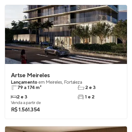
Artse Meireles
Lançamento
em
Meireles
,
Fortaleza
79 a 174 m²
2 e 3
2 e 3
1 e 2
Venda a partir de
R$ 1.561.354