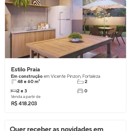
Estilo Praia
Em construção
em
Vicente Pinzon
,
Fortaleza
48 e 60 m²
2
2 e 3
0
Venda a partir de
R$ 418.203
Quer receber as novidades
em