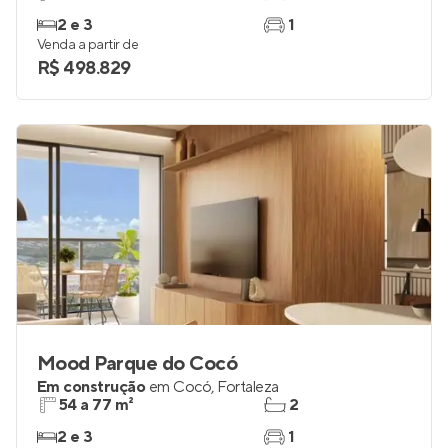
2 e 3
1
Venda a partir de
R$ 498.829
Mood Parque do Cocó
Em construção
em
Cocó
,
Fortaleza
54 a 77 m²
2
2 e 3
1