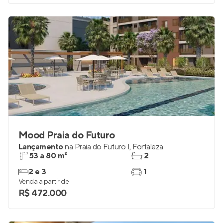
Mood Praia do Futuro
Lançamento
na
Praia do Futuro I
,
Fortaleza
53 a 80 m²
2
2 e 3
1
Venda a partir de
R$ 472.000