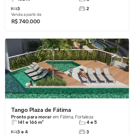
3
2
Venda a partir de
R$ 740.000
Tango Plaza de Fátima
Pronto para morar
em
Fátima
,
Fortaleza
141 e 166 m²
4 e 5
3 e 4
3