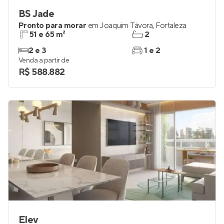
BS Jade
Pronto para morar
em
Joaquim Távora
,
Fortaleza
51 e 65 m²
2
2 e 3
1 e 2
Venda a partir de
R$ 588.882
Elev