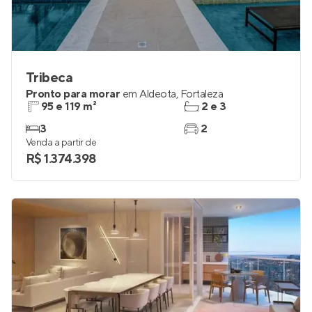
Tribeca
Pronto para morar
em
Aldeota
,
Fortaleza
95 e 119 m²
2 e 3
3
2
Venda a partir de
R$ 1.374.398