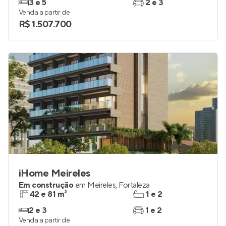
3 e 5
2 e 3
Venda a partir de
R$ 1.507.700
iHome Meireles
Em construção
em
Meireles
,
Fortaleza
42 e 81 m²
1 e 2
2 e 3
1 e 2
Venda a partir de