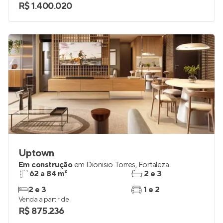
R$ 1.400.020
Uptown
Em construção
em
Dionisio Torres
,
Fortaleza
62 a 84 m²
2 e 3
2 e 3
1 e 2
Venda a partir de
R$ 875.236