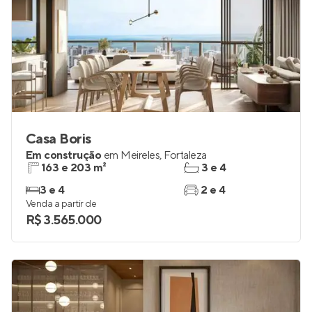
Casa Boris
Em construção
em
Meireles
,
Fortaleza
163 e 203 m²
3 e 4
3 e 4
2 e 4
Venda a partir de
R$ 3.565.000