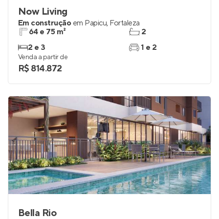
Now Living
Em construção
em
Papicu
,
Fortaleza
64 e 75 m²
2
2 e 3
1 e 2
Venda a partir de
R$ 814.872
Bella Rio