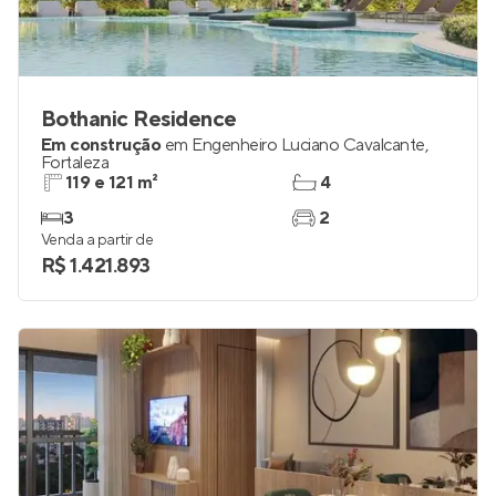
Bothanic Residence
Em construção
em
Engenheiro Luciano Cavalcante
,
Fortaleza
119 e 121 m²
4
3
2
Venda a partir de
R$ 1.421.893