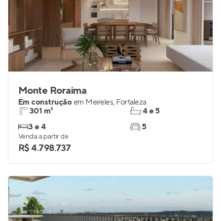
Monte Roraima
Em construção
em
Meireles
,
Fortaleza
301 m²
4 e 5
3 e 4
5
Venda a partir de
R$ 4.798.737