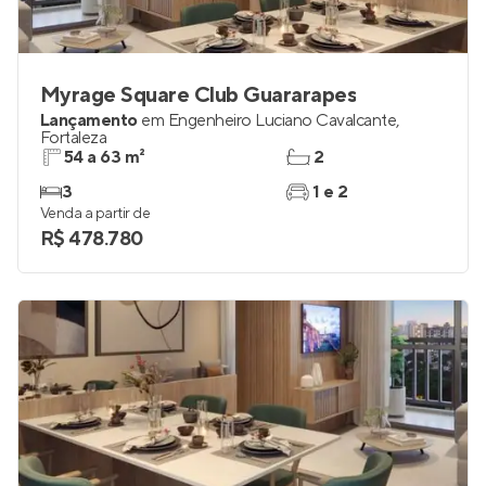
Myrage Square Club Guararapes
Lançamento
em
Engenheiro Luciano Cavalcante
,
Fortaleza
54 a 63 m²
2
3
1 e 2
Venda a partir de
R$ 478.780