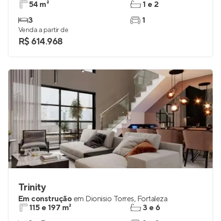
54 m²
1 e 2
3
1
Venda a partir de
R$ 614.968
Trinity
Em construção
em
Dionisio Torres
,
Fortaleza
115 e 197 m²
3 e 6