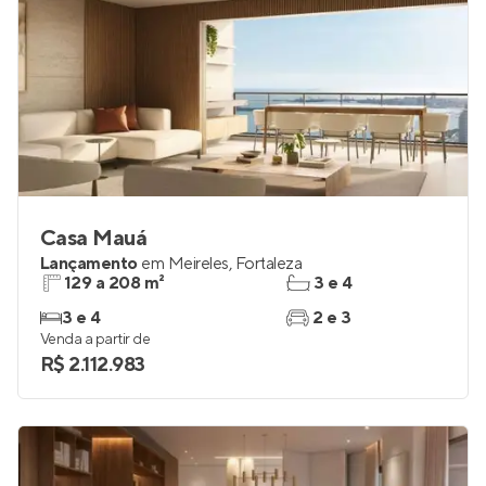
Casa Mauá
Lançamento
em
Meireles
,
Fortaleza
129 a 208 m²
3 e 4
3 e 4
2 e 3
Venda a partir de
R$ 2.112.983