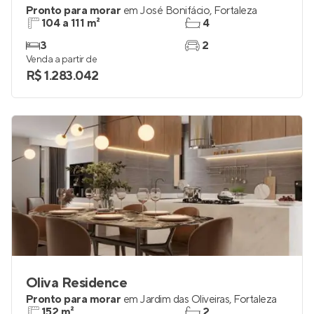
Pronto para morar
em
José Bonifácio
,
Fortaleza
104 a 111 m²
4
3
2
Venda a partir de
R$ 1.283.042
Oliva Residence
Pronto para morar
em
Jardim das Oliveiras
,
Fortaleza
152 m²
2