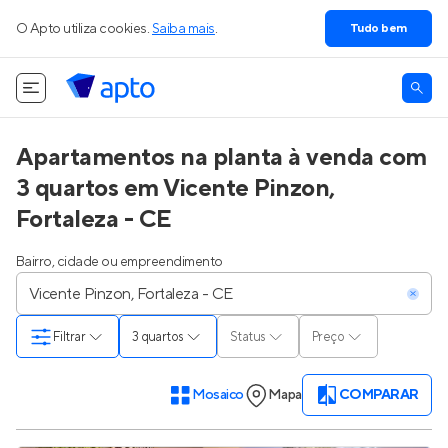
O Apto utiliza cookies.
Saiba mais
.
Tudo bem
Apartamentos na planta à venda com
3 quartos em Vicente Pinzon,
Fortaleza - CE
Bairro, cidade ou empreendimento
Filtrar
3 quartos
Status
Preço
Mosaico
Mapa
COMPARAR