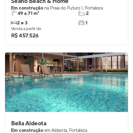
Seano Beach & Home
Em construção
na
Praia do Futuro I
,
Fortaleza
49 a 71 m²
2
2 e 3
1
Venda a partir de
R$ 457.526
Bella Aldeota
Em construção
em
Aldeota
,
Fortaleza