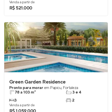
Venda a partir de
R$ 521.000
Green Garden Residence
Pronto para morar
em
Papicu
,
Fortaleza
78 a 103 m²
3 e 4
3
2
Venda a partir de
R$ 1.059.000