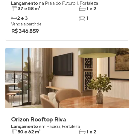
Lançamento
na
Praia do Futuro I
,
Fortaleza
37 e 58 m²
1 e 2
2 e 3
1
Venda a partir de
R$ 346.859
Orizon Rooftop Riva
Lançamento
em
Papicu
,
Fortaleza
50 e 62 m²
1 e 2