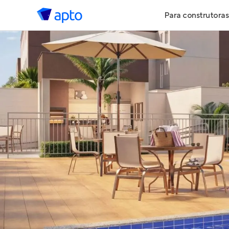
Para construtoras
Geração de 
Geração de Vi
Geração de 
Maiores Cons
Parcerias Imob
Anunciar Imó