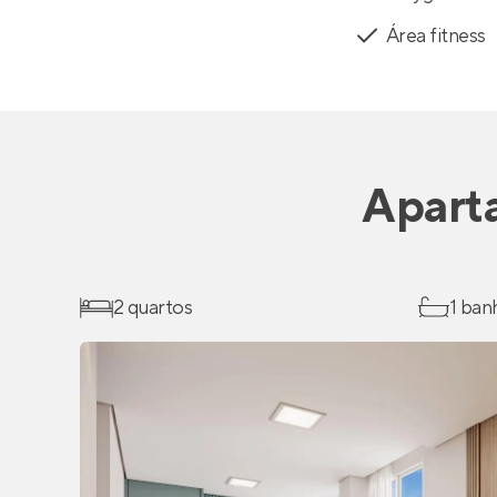
Área fitness
Apart
2 quartos
1 ban