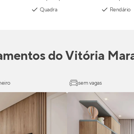
Quadra
Rendário
amentos
do
Vitória Mar
heiro
sem vagas