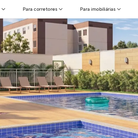
Para corretores
Para imobiliárias
Leads
Leads para Corretores
Leads para Imobiliári
sitas
Corretor+
Hub de imobiliárias
Vendas
Parcerias imobiliárias
Anunciar imóveis
trutoras
Hub de Corretores
iliárias
Perfil Verificado
veis
Anunciar imóveis