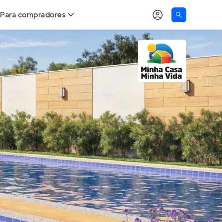
Para compradores
as
Buscar um imóvel novo
Calcule seu Poder de Compra
Comprar x Alugar
Correção do INCC
Simulador de Financiamento
Encontre um corretor