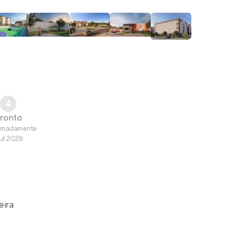
4
ronto
imadamente
ut 2028
eira