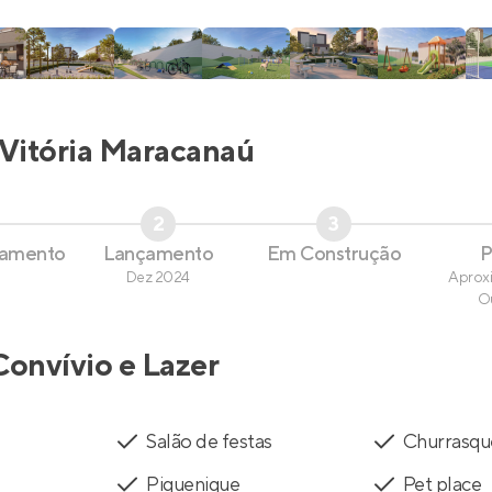
Vitória Maracanaú
2
3
çamento
Lançamento
Em Construção
P
Dez 2024
Aprox
O
Convívio e Lazer
Salão de festas
Churrasqu
Piquenique
Pet place