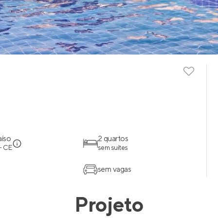
aíso
2 quartos
- CE
sem suítes
sem vagas
Projeto