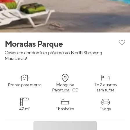
Moradas Parque
Casas em condomínio próximo ao North Shopping
Maracanaú!
Pronto para morar
Monguba
1 e 2 quartos
Pacatuba - CE
sem suítes
42 m²
1 banheiro
1 vaga