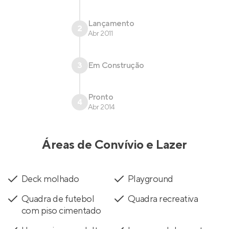
Lançamento
2
Abr 2011
3
Em Construção
Pronto
4
Abr 2014
Áreas de Convívio e Lazer
Deck molhado
Playground
Quadra de futebol
Quadra recreativa
com piso cimentado