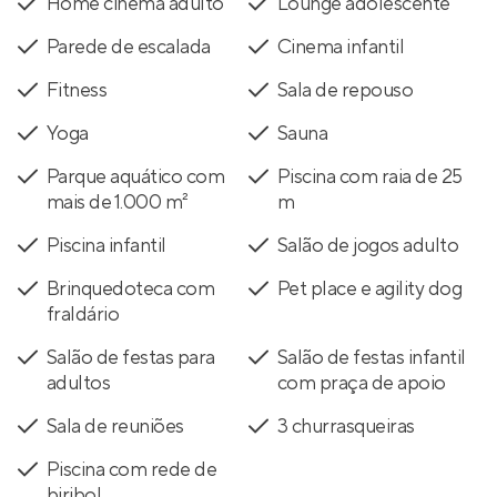
Home cinema adulto
Lounge adolescente
Parede de escalada
Cinema infantil
Fitness
Sala de repouso
Yoga
Sauna
Parque aquático com
Piscina com raia de 25
mais de 1.000 m²
m
Piscina infantil
Salão de jogos adulto
Brinquedoteca com
Pet place e agility dog
fraldário
Salão de festas para
Salão de festas infantil
adultos
com praça de apoio
Sala de reuniões
3 churrasqueiras
Piscina com rede de
biribol