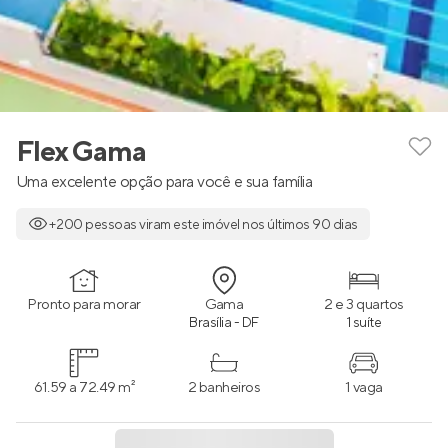
Flex Gama
Uma excelente opção para você e sua família
+200 pessoas viram este imóvel nos últimos 90 dias
Pronto para morar
Gama
2 e 3 quartos
Brasília - DF
1 suíte
61.59 a 72.49 m²
2 banheiros
1 vaga