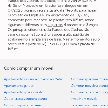
Parque dos Cedros está localizado na SWNW 306 Bl. A
/B,
Setor Noroeste
em
Brasília
foi entregue em em
07/2025, por isso seu status atual é “Pronto para morar”.
O projeto da
Emplavi
é um lançamento de 10/2021,
composto por uma torre. As plantas têm 165 m², sendo
algumas residências com
4 quartos
, 4 banheiros e 3 vagas.
Os principais diferenciais do Parque dos Cedros são
varanda gourmet com churrasqueira, alto padrão de
acabamento e ampla área de lazer. Neste momento, seu o
preço está a partir de R$ 3.580.279,00 para a planta de
165 m².
Como comprar um imóvel
Apartamentos à venda próximo ao Metrô
Comprar apartamento na 
Apartamento garden
Comprar imóvel na planta
Apartamentos para investir
Comprar terreno em lote
Coberturas à venda na planta
Investir em imóveis
Como comprar apartamento
Tendências do mercado im