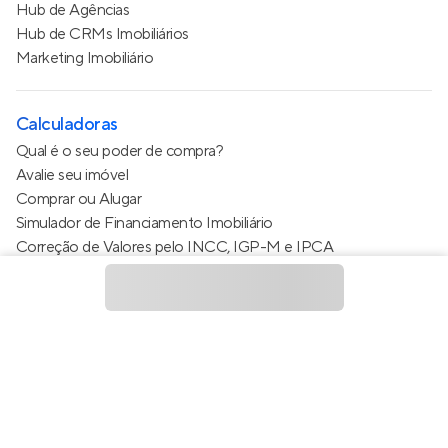
Hub de Agências
Hub de CRMs Imobiliários
Marketing Imobiliário
Calculadoras
Qual é o seu poder de compra?
Avalie seu imóvel
Comprar ou Alugar
Simulador de Financiamento Imobiliário
Correção de Valores pelo INCC, IGP-M e IPCA
Estimativa de valor do condomínio
Calculo do metro quadrado (m²)
Política de Privacidade
Termos de Serviço
Termos de Uso
© 2015 - 2026
Apto Tecnologia Ltda.
Todos os direitos
reservados