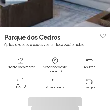
Parque dos Cedros
Aptos luxuosos e exclusivos em localização nobre!
Pronto para morar
Setor Noroeste
4 suítes
Brasília - DF
165 m²
4 banheiros
3 vagas