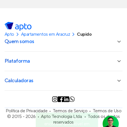
Apto
Apartamentos em Aracruz
Cupido
Quem somos
Plataforma
Calculadoras
Política de Privacidade
Termos de Serviço
Termos de Uso
© 2015 - 2026
Apto Tecnologia Ltda.
Todos os direitos
Olá, precisa de ajuda para
reservados
encontrar um imóvel em