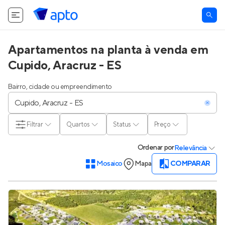
Apartamentos na planta à venda em
Cupido, Aracruz - ES
Bairro, cidade ou empreendimento
Filtrar
Quartos
Status
Preço
Ordenar
por
Relevância
Mosaico
Mapa
COMPARAR