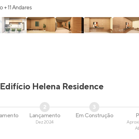
o + 11 Andares
Edifício Helena Residence
2
3
çamento
Lançamento
Em Construção
P
Dez 2024
Aprox
A