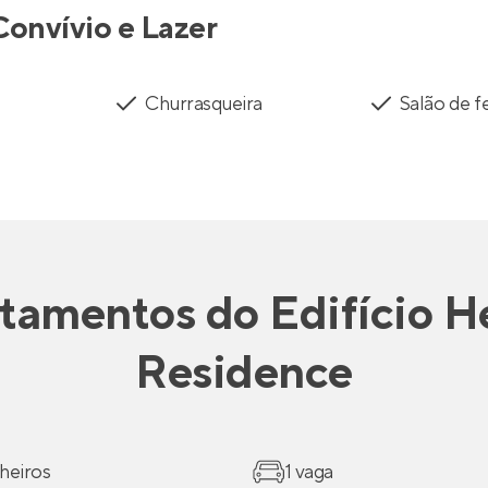
Convívio e Lazer
Churrasqueira
Salão de f
tamentos
do
Edifício H
Residence
heiros
1 vaga