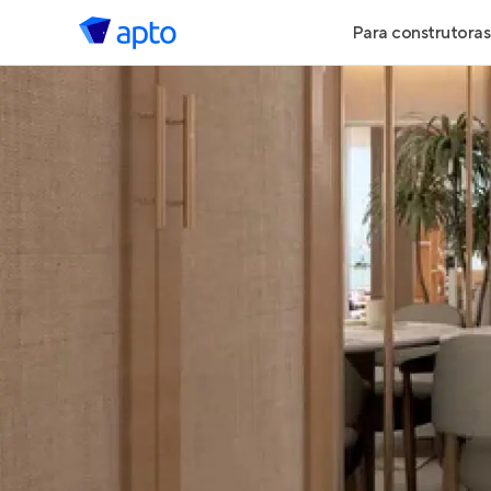
Para construtoras
Geração de 
Geração de Vi
Geração de 
Maiores Cons
Parcerias Imob
Anunciar Imó