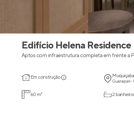
Edifício Helena Residence
Aptos com infraestrutura completa em frente a 
Muquiçab
Em construção
Guarapari -
60 m²
2 banheiro