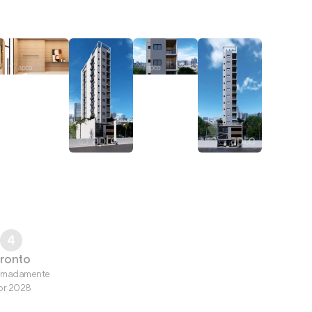
4
ronto
imadamente
br 2028