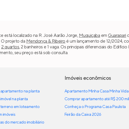
e está localizado na R. José Aarão Jorge,
Muquiçaba
em
Guarapari
c
. O projeto da
Mendonça & Ribeiro
é um lançamento de 12/2024, com
m
2 quartos
, 2 banheiros e 1 vaga. Os principais diferenciais do Edif
mento, seu preço está sob consulta.
Imóveis econômicos
apartamento na planta
Apartamento Minha Casa Minha Vida
imóvel na planta
Comprar apartamento até R$ 200 mil
terreno em loteamento
Conheça o Programa Casa Paulista
em imóveis
Feirão da Caixa 2026
as do mercado imobiliário