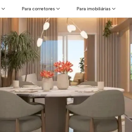
Para corretores
Para imobiliárias
Leads
Leads para Corretores
Leads para Imobiliári
sitas
Corretor+
Hub de imobiliárias
Vendas
Parcerias imobiliárias
Anunciar imóveis
trutoras
Hub de Corretores
iliárias
Perfil Verificado
veis
Anunciar imóveis