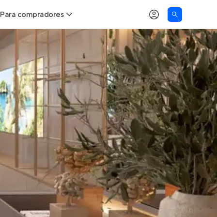
Para compradores
as
Buscar um imóvel novo
Calcule seu Poder de Compra
Comprar x Alugar
Correção do INCC
Simulador de Financiamento
Encontre um corretor