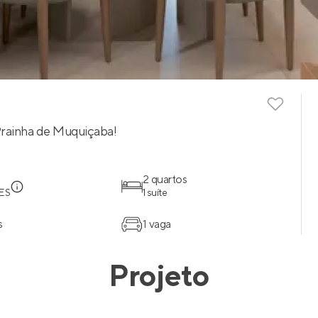
Prainha de Muquiçaba!
a
2 quartos
 ES
1 suíte
s
1 vaga
Projeto