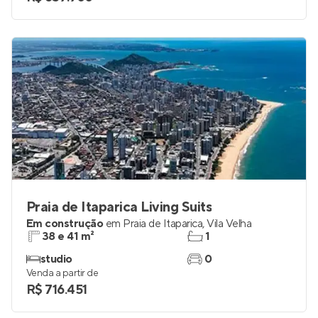
Praia de Itaparica Living Suits
Em construção
em
Praia de Itaparica
,
Vila Velha
38 e 41 m²
1
studio
0
Venda a partir de
R$ 716.451