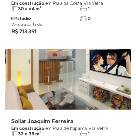
Em construção
em
Praia da Costa
,
Vila Velha
30 a 64 m²
1
studio
0
Venda a partir de
R$ 713.391
Sollar Joaquim Ferreira
Em construção
em
Praia de Itaparica
,
Vila Velha
33 e 35 m²
1