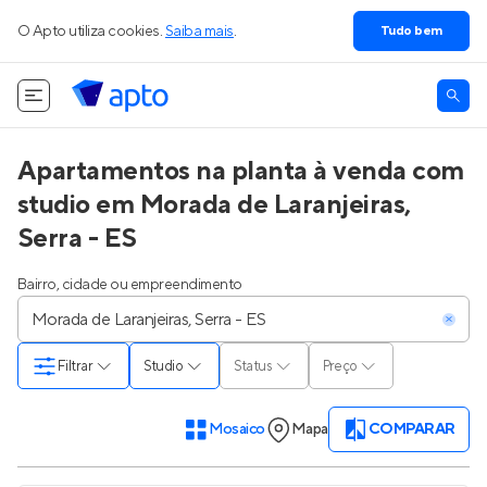
O Apto utiliza cookies.
Saiba mais
.
Tudo bem
Apartamentos na planta à venda com
studio em Morada de Laranjeiras,
Serra - ES
Bairro, cidade ou empreendimento
Filtrar
Studio
Status
Preço
Mosaico
Mapa
COMPARAR