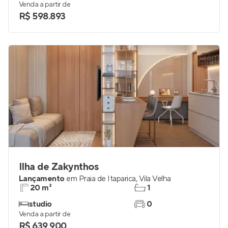
Venda a partir de
R$ 598.893
Ilha de Zakynthos
Lançamento
em
Praia de Itaparica
,
Vila Velha
20 m²
1
studio
0
Venda a partir de
R$ 639.900