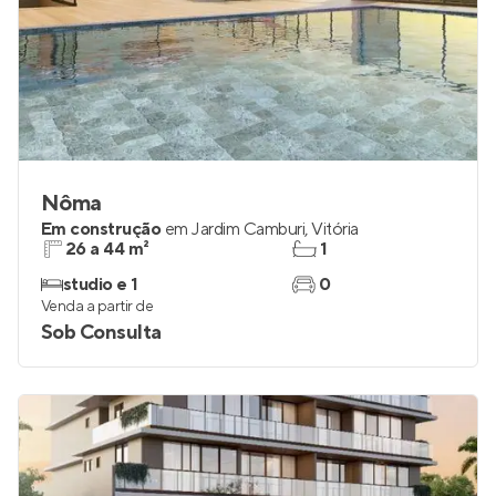
Nôma
Em construção
em
Jardim Camburi
,
Vitória
26 a 44 m²
1
studio e 1
0
Venda a partir de
Sob Consulta