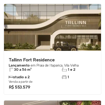
Tallinn Fort Residence
Lançamento
em
Praia de Itaparica
,
Vila Velha
30 a 56 m²
1 e 2
studio a 2
1
Venda a partir de
R$ 553.579