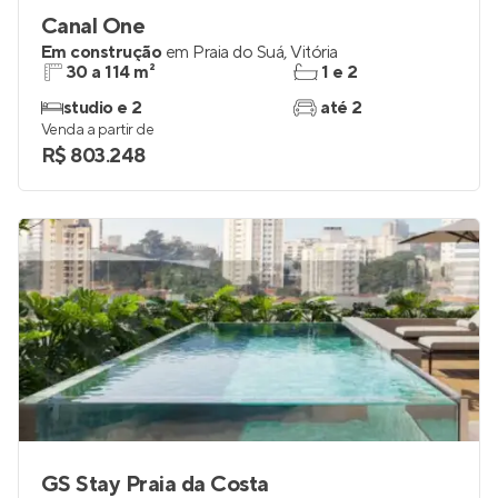
Canal One
Em construção
em
Praia do Suá
,
Vitória
30 a 114 m²
1 e 2
studio e 2
até 2
Venda a partir de
R$ 803.248
GS Stay Praia da Costa