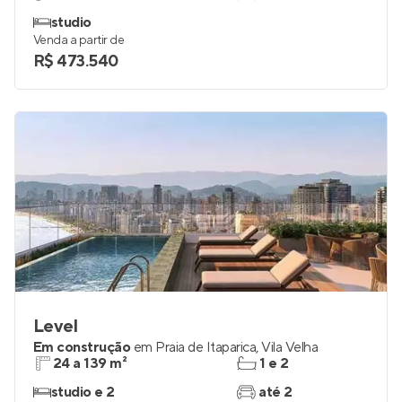
studio
Venda a partir de
R$ 473.540
Level
Em construção
em
Praia de Itaparica
,
Vila Velha
24 a 139 m²
1 e 2
studio e 2
até 2