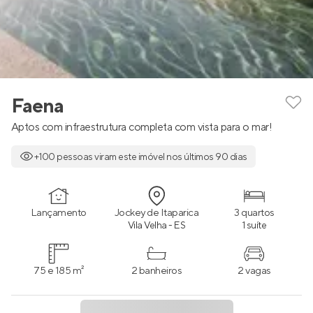
Faena
Aptos com infraestrutura completa com vista para o mar!
+100 pessoas viram este imóvel nos últimos 90 dias
Lançamento
Jockey de Itaparica
3 quartos
Vila Velha - ES
1 suíte
75 e 185 m²
2 banheiros
2 vagas