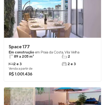
Space 177
Em construção
em
Praia da Costa
,
Vila Velha
89 a 205 m²
2
2 e 3
2 e 3
Venda a partir de
R$ 1.001.436