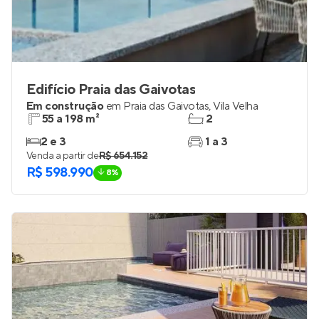
Edifício Praia das Gaivotas
Em construção
em
Praia das Gaivotas
,
Vila Velha
55 a 198 m²
2
2 e 3
1 a 3
Venda a partir de
R$ 654.152
R$ 598.990
8%