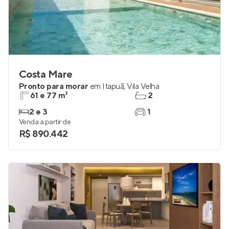
Costa Mare
Pronto para morar
em
Itapuã
,
Vila Velha
61 e 77 m²
2
2 e 3
1
Venda a partir de
R$ 890.442