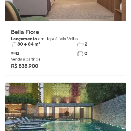
Bella Fiore
Lançamento
em
Itapuã
,
Vila Velha
80 e 84 m²
2
3
0
Venda a partir de
R$ 838.900