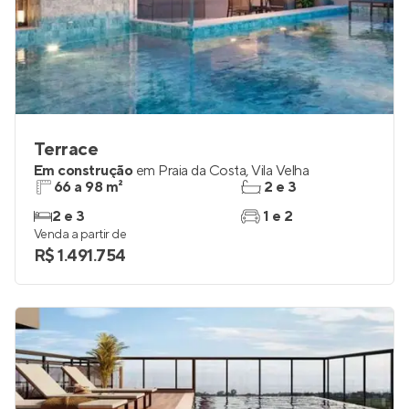
Terrace
Em construção
em
Praia da Costa
,
Vila Velha
66 a 98 m²
2 e 3
2 e 3
1 e 2
Venda a partir de
R$ 1.491.754