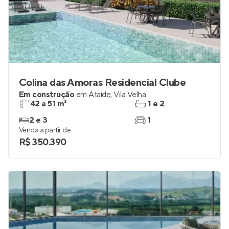
Colina das Amoras Residencial Clube
Em construção
em
Ataíde
,
Vila Velha
42 a 51 m²
1 e 2
2 e 3
1
Venda a partir de
R$ 350.390