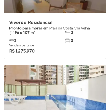
Viverde Residencial
Pronto para morar
em
Praia da Costa
,
Vila Velha
96 e 107 m²
2
3
2
Venda a partir de
R$ 1.275.970