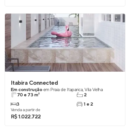
Itabira Connected
Em construção
em
Praia de Itaparica
,
Vila Velha
70 e 73 m²
2
3
1 e 2
Venda a partir de
R$ 1.022.722