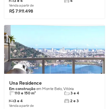
3 e 4
4
Venda a partir de
R$ 7.911.498
Una Residence
Em construção
em
Monte Belo
,
Vitória
110 e 150 m²
3 e 4
3 e 4
2 e 3
Venda a partir de