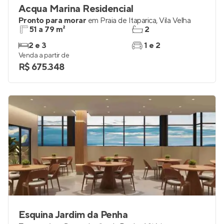
Acqua Marina Residencial
Pronto para morar
em
Praia de Itaparica
,
Vila Velha
51 a 79 m²
2
2 e 3
1 e 2
Venda a partir de
R$ 675.348
Esquina Jardim da Penha