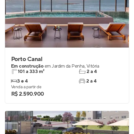
Porto Canal
Em construção
em
Jardim da Penha
,
Vitória
101 a 333 m²
2 a 4
3 e 4
2 a 4
Venda a partir de
R$ 2.590.900