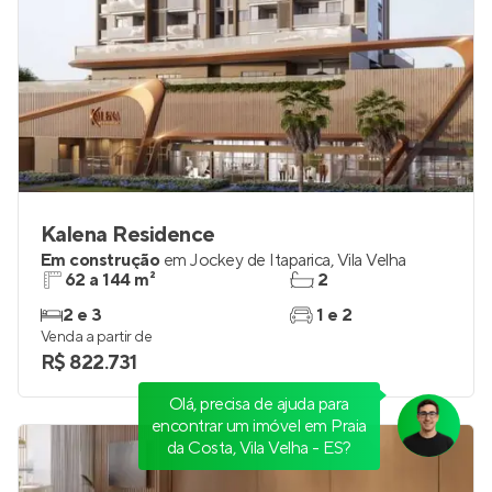
Kalena Residence
Em construção
em
Jockey de Itaparica
,
Vila Velha
62 a 144 m²
2
2 e 3
1 e 2
Venda a partir de
R$ 822.731
Olá, precisa de ajuda para
encontrar um imóvel em Praia
da Costa, Vila Velha - ES?