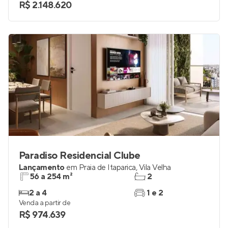
R$ 2.148.620
Paradiso Residencial Clube
Lançamento
em
Praia de Itaparica
,
Vila Velha
56 a 254 m²
2
2 a 4
1 e 2
Venda a partir de
R$ 974.639