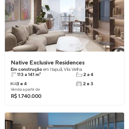
Native Exclusive Residences
Em construção
em
Itapuã
,
Vila Velha
113 a 141 m²
2 a 4
3 e 4
2 e 3
Venda a partir de
R$ 1.740.000