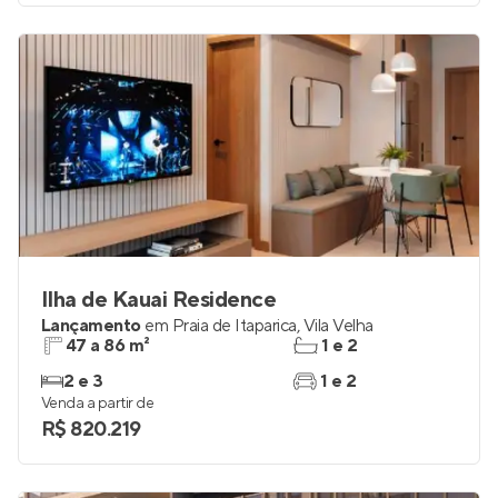
Ilha de Kauai Residence
Lançamento
em
Praia de Itaparica
,
Vila Velha
47 a 86 m²
1 e 2
2 e 3
1 e 2
Venda a partir de
R$ 820.219