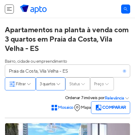
Apartamentos na planta à venda com
3 quartos em Praia da Costa, Vila
Velha - ES
Bairro, cidade ou empreendimento
Filtrar
3 quartos
Status
Preço
Ordenar
7 imóveis
por
Relevância
Mosaico
Mapa
COMPARAR