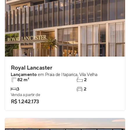
Royal Lancaster
Lançamento
em
Praia de Itaparica
,
Vila Velha
82 m²
2
3
2
Venda a partir de
R$ 1.242.173