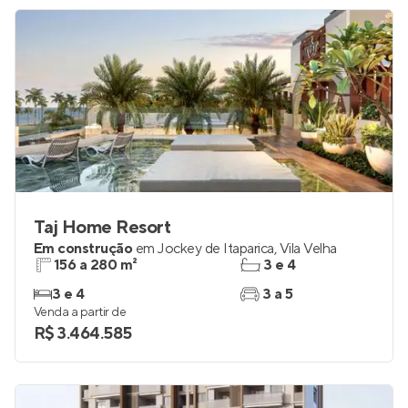
Taj Home Resort
Em construção
em
Jockey de Itaparica
,
Vila Velha
156 a 280 m²
3 e 4
3 e 4
3 a 5
Venda a partir de
R$ 3.464.585