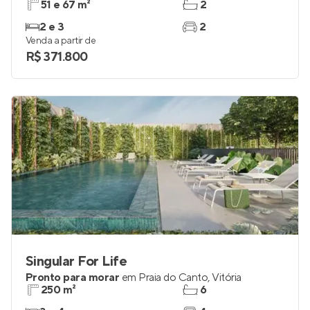
51 e 67 m²
2
2 e 3
2
Venda a partir de
R$ 371.800
Singular For Life
Pronto para morar
em
Praia do Canto
,
Vitória
250 m²
6