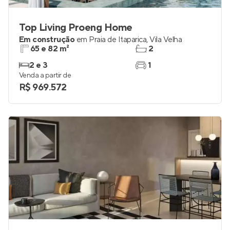
Top Living Proeng Home
Em construção
em
Praia de Itaparica
,
Vila Velha
65 e 82 m²
2
2 e 3
1
Venda a partir de
R$ 969.572