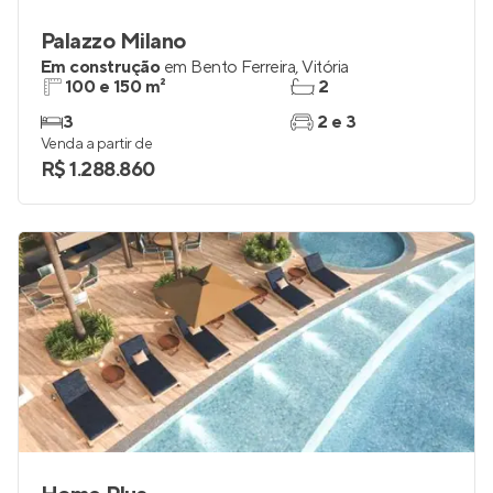
Palazzo Milano
Em construção
em
Bento Ferreira
,
Vitória
100 e 150 m²
2
3
2 e 3
Venda a partir de
R$ 1.288.860