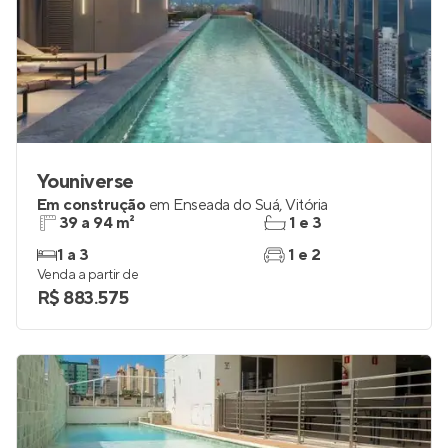
Youniverse
Em construção
em
Enseada do Suá
,
Vitória
39 a 94 m²
1 e 3
1 a 3
1 e 2
Venda a partir de
R$ 883.575