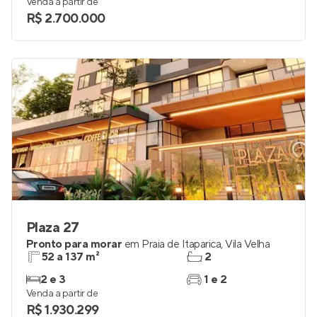
Venda a partir de
R$ 2.700.000
Plaza 27
Pronto para morar
em
Praia de Itaparica
,
Vila Velha
52 a 137 m²
2
2 e 3
1 e 2
Venda a partir de
R$ 1.930.299