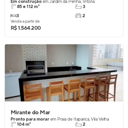
Em construção
em
Jardim da Penha
,
Vitória
85 e 112 m²
3
3
2
Venda a partir de
R$ 1.564.200
Mirante do Mar
Pronto para morar
em
Praia de Itaparica
,
Vila Velha
104 m²
2