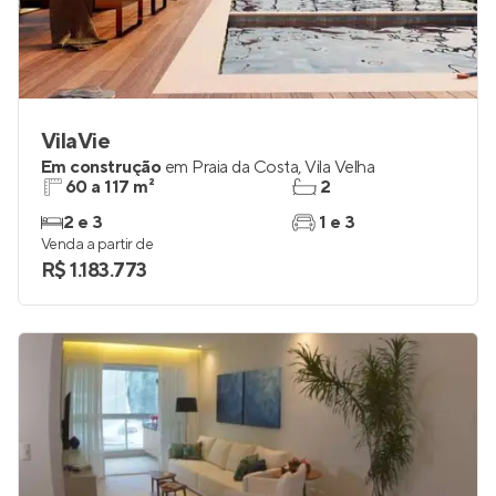
VilaVie
Em construção
em
Praia da Costa
,
Vila Velha
60 a 117 m²
2
2 e 3
1 e 3
Venda a partir de
R$ 1.183.773