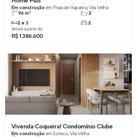
Home Plus
Em construção
em
Praia de Itaparica
,
Vila Velha
96 m²
2
2 e 3
2
Venda a partir de
R$ 1.386.600
Vivenda Coqueiral Condomínio Clube
Em construção
em
Soteco
,
Vila Velha