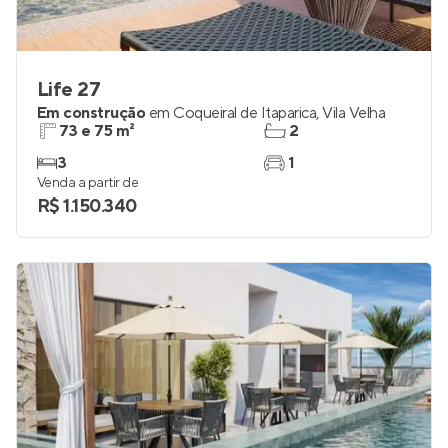
Life 27
Em construção
em
Coqueiral de Itaparica
,
Vila Velha
73 e 75 m²
2
3
1
Venda a partir de
R$ 1.150.340