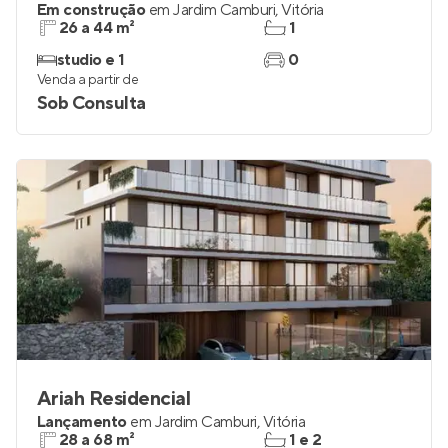
Em construção
em
Jardim Camburi
,
Vitória
26 a 44 m²
1
studio e 1
0
Venda a partir de
Sob Consulta
Ariah Residencial
Lançamento
em
Jardim Camburi
,
Vitória
28 a 68 m²
1 e 2