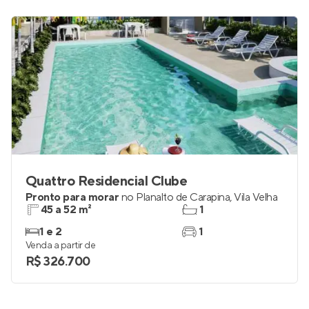
Quattro Residencial Clube
Pronto para morar
no
Planalto de Carapina
,
Vila Velha
45 a 52 m²
1
1 e 2
1
Venda a partir de
R$ 326.700