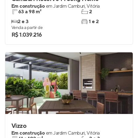
Em construção
em
Jardim Camburi
,
Vitória
63 a 98 m²
2
2 e 3
1 e 2
Venda a partir de
R$ 1.039.216
Vizzo
Em construção
em
Jardim Camburi
,
Vitória