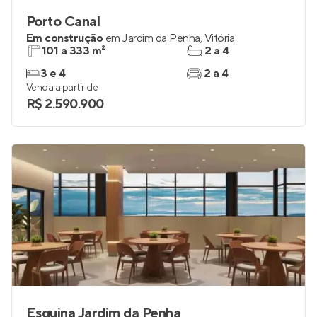
Porto Canal
Em construção
em
Jardim da Penha
,
Vitória
101 a 333 m²
2 a 4
3 e 4
2 a 4
Venda a partir de
R$ 2.590.900
Esquina Jardim da Penha