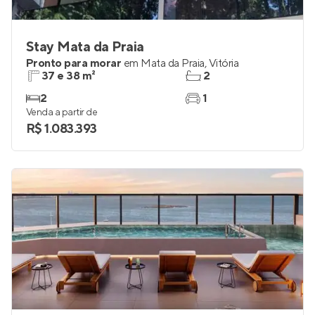
Stay Mata da Praia
Pronto para morar
em
Mata da Praia
,
Vitória
37 e 38 m²
2
2
1
Venda a partir de
R$ 1.083.393