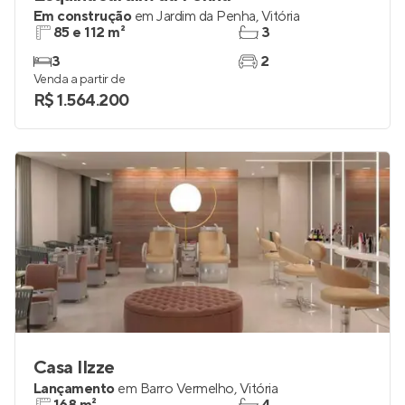
Em construção
em
Jardim da Penha
,
Vitória
85 e 112 m²
3
3
2
Venda a partir de
R$ 1.564.200
Casa Ilzze
Lançamento
em
Barro Vermelho
,
Vitória