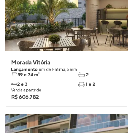
Morada Vitória
Lançamento
em
de Fátima
,
Serra
59 e 74 m²
2
2 e 3
1 e 2
Venda a partir de
R$ 606.782