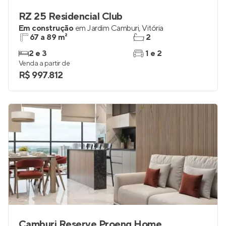
RZ 25 Residencial Club
Em construção
em
Jardim Camburi
,
Vitória
67 a 89 m²
2
2 e 3
1 e 2
Venda a partir de
R$ 997.812
Camburi Reserve Proeng Home