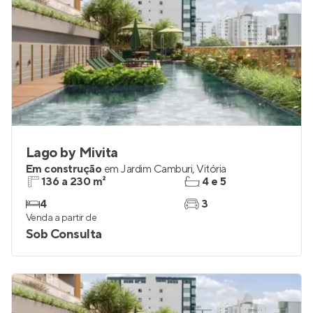
Lago by Mivita
Em construção
em
Jardim Camburi
,
Vitória
136 a 230 m²
4 e 5
4
3
Venda a partir de
Sob Consulta