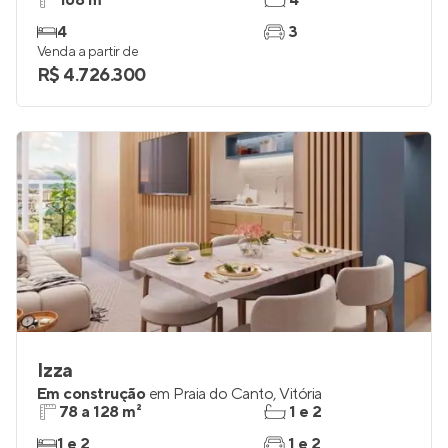
168 m²
4
4
3
Venda a partir de
R$ 4.726.300
Izza
Em construção
em
Praia do Canto
,
Vitória
78 a 128 m²
1 e 2
1 e 2
1 e 2