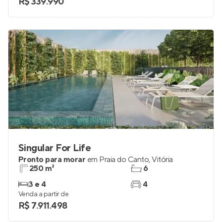
R$ 339.990
Singular For Life
Pronto para morar
em
Praia do Canto
,
Vitória
250 m²
6
3 e 4
4
Venda a partir de
R$ 7.911.498