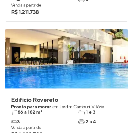
Venda a partir de
R$ 1.211.738
Edifício Rovereto
Pronto para morar
em
Jardim Camburi
,
Vitória
86 a 182 m²
1 e 3
3
2 a 4
Venda a partir de