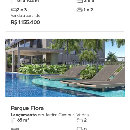
61 a 102 m²
2 e 3
2 e 3
1 e 2
Venda a partir de
R$ 1.155.400
Parque Flora
Lançamento
em
Jardim Camburi
,
Vitória
65 m²
2
2
0