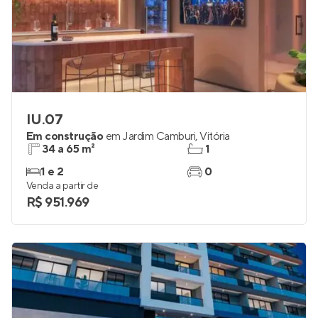
IU.07
Em construção
em
Jardim Camburi
,
Vitória
34 a 65 m²
1
1 e 2
0
Venda a partir de
R$ 951.969