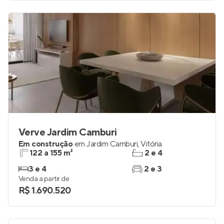
Verve Jardim Camburi
Em construção
em
Jardim Camburi
,
Vitória
122 a 155 m²
2 e 4
3 e 4
2 e 3
Venda a partir de
R$ 1.690.520