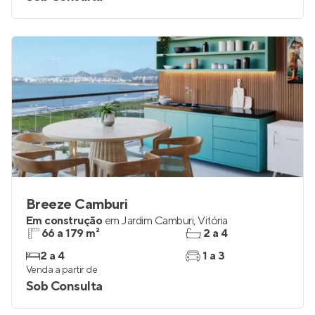
Breeze Camburi
Em construção
em
Jardim Camburi
,
Vitória
66 a 179 m²
2 a 4
2 a 4
1 a 3
Venda a partir de
Sob Consulta