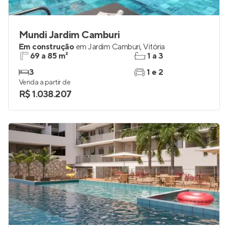
Mundi Jardim Camburi
Em construção
em
Jardim Camburi
,
Vitória
69 a 85 m²
1 a 3
3
1 e 2
Venda a partir de
R$ 1.038.207