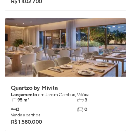
R$ 1.402.700
Quartzo by Mivita
Lançamento
em
Jardim Camburi
,
Vitória
95 m²
3
3
0
Venda a partir de
R$ 1.580.000