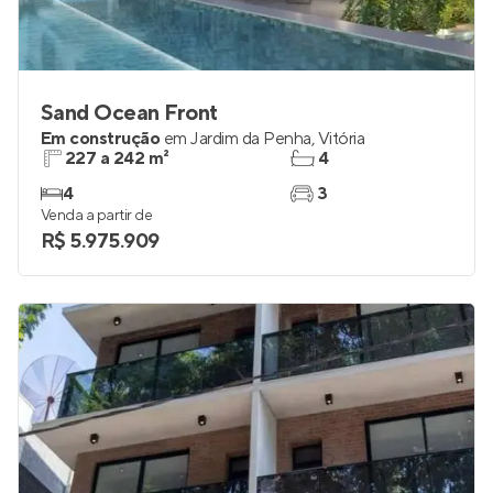
Sand Ocean Front
Em construção
em
Jardim da Penha
,
Vitória
227 a 242 m²
4
4
3
Venda a partir de
R$ 5.975.909