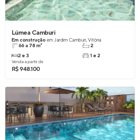
Lúmea Camburi
Em construção
em
Jardim Camburi
,
Vitória
66 a 78 m²
2
2 e 3
1 e 2
Venda a partir de
R$ 948.100