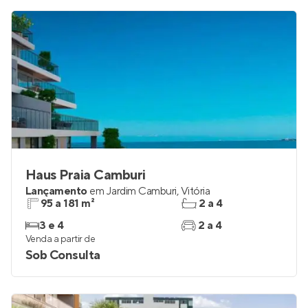
Haus Praia Camburi
Lançamento
em
Jardim Camburi
,
Vitória
95 a 181 m²
2 a 4
3 e 4
2 a 4
Venda a partir de
Sob Consulta