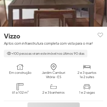
Vizzo
Aptos com infraestrutura completa com vista para o mar!
+100 pessoas viram este imóvel nos últimos 90 dias
Em construção
Jardim Camburi
2 e 3 quartos
Vitória - ES
1 e 2 suítes
61 a 102 m²
2 e 3 banheiros
1 e 2 vagas