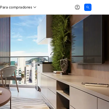
Para compradores
as
Buscar um imóvel novo
Calcule seu Poder de Compra
Comprar x Alugar
Correção do INCC
Simulador de Financiamento
Encontre um corretor