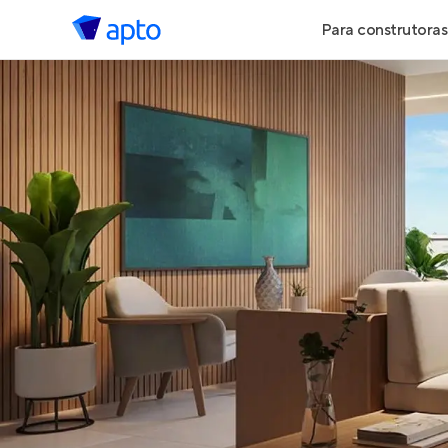
Para construtoras
Geração de 
Geração de Vi
Geração de 
Maiores Cons
Parcerias Imob
Anunciar Imó