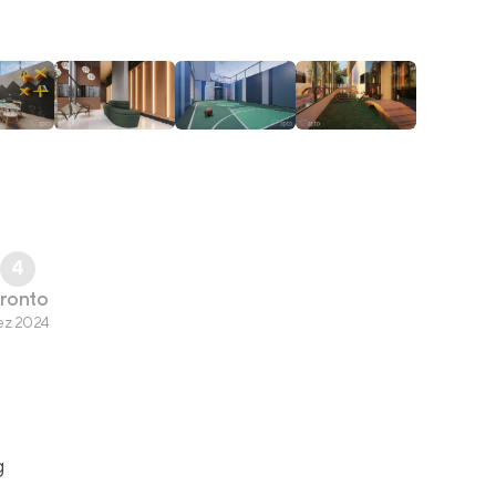
4
ronto
ez 2024
g