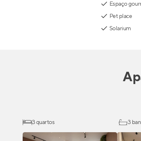
Espaço gou
Pet place
Solarium
Ap
3 quartos
3 ban