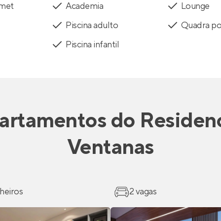
rmet
Academia
Lounge
Piscina adulto
Quadra pol
Piscina infantil
artamentos
do
Residenc
Ventanas
heiros
2 vagas