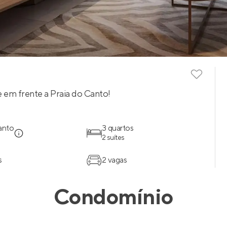
 em frente a Praia do Canto!
anto
3 quartos
2 suítes
s
2 vagas
Condomínio