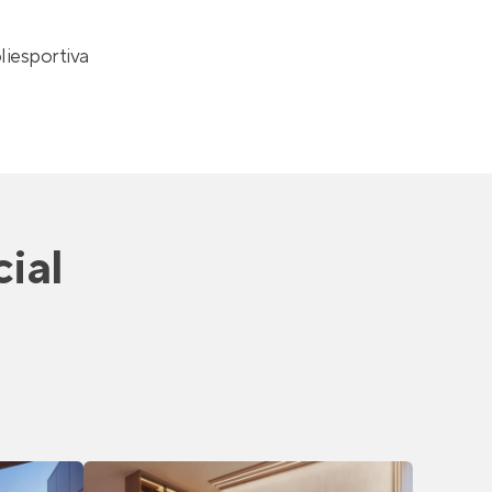
iesportiva
ial