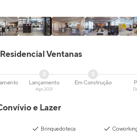
Residencial Ventanas
2
3
çamento
Lançamento
Em Construção
P
Ago 2021
D
Convívio e Lazer
Brinquedoteca
Coworkin