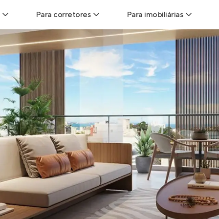
Para corretores
Para imobiliárias
Leads
Leads para Corretores
Leads para Imobiliári
sitas
Corretor+
Hub de imobiliárias
Vendas
Parcerias imobiliárias
Anunciar imóveis
trutoras
Hub de Corretores
iliárias
Perfil Verificado
veis
Anunciar imóveis