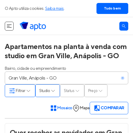
O Apto utiliza cookies.
Saiba mais
.
Tudo bem
Apartamentos na planta à venda com
studio em Gran Ville, Anápolis - GO
Bairro, cidade ou empreendimento
Filtrar
Studio
Status
Preço
Mosaico
Mapa
COMPARAR
Quer receber as novidades
em Gran