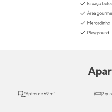
Espaço bele
Área gourme
Mercadinho
Playground
Apar
Aptos de 69 m²
2 qua