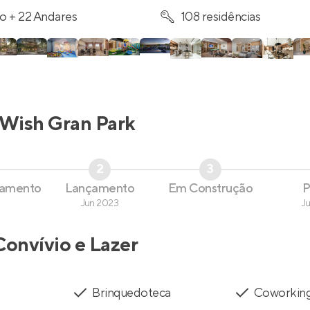
o + 22 Andares
108 residências
Wish Gran Park
2
3
çamento
Lançamento
Em Construção
P
Jun 2023
J
Convívio e Lazer
Brinquedoteca
Coworkin