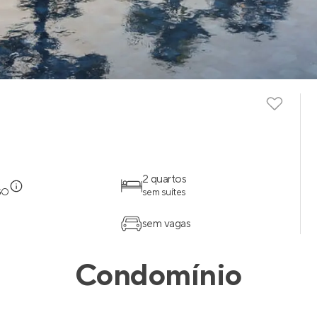
2 quartos
GO
sem suítes
sem vagas
Condomínio