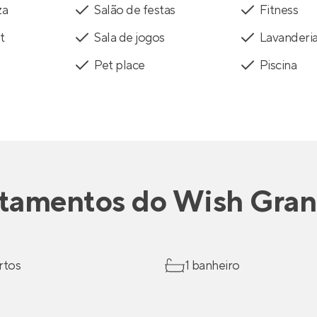
za
Salão de festas
Fitness
t
Sala de jogos
Lavanderi
Pet place
Piscina
tamentos
do
Wish Gran
rtos
1 banheiro