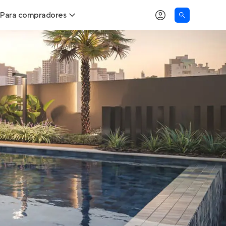
Para compradores
as
Buscar um imóvel novo
Calcule seu Poder de Compra
Comprar x Alugar
Correção do INCC
Simulador de Financiamento
Encontre um corretor