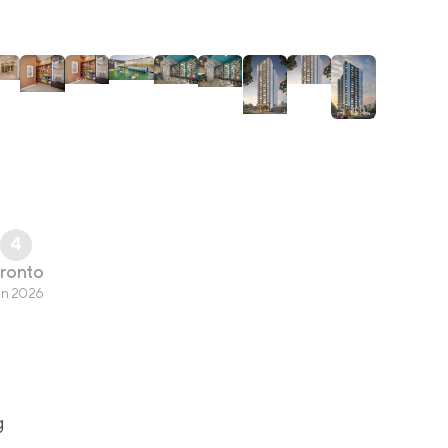
4
ronto
un 2026
g