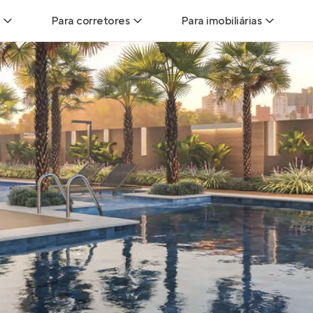
Para corretores
Para imobiliárias
Leads
Leads para Corretores
Leads para Imobiliári
sitas
Corretor+
Hub de imobiliárias
Vendas
Parcerias imobiliárias
Anunciar imóveis
trutoras
Hub de Corretores
iliárias
Perfil Verificado
veis
Anunciar imóveis