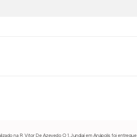
alizado na R. Vitor De Azevedo Q 1,
Jundiaí
em
Anápolis
foi entregue