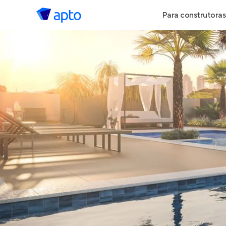
Para construtoras
Geração de 
Geração de Vi
Geração de 
Maiores Cons
Parcerias Imob
Anunciar Imó