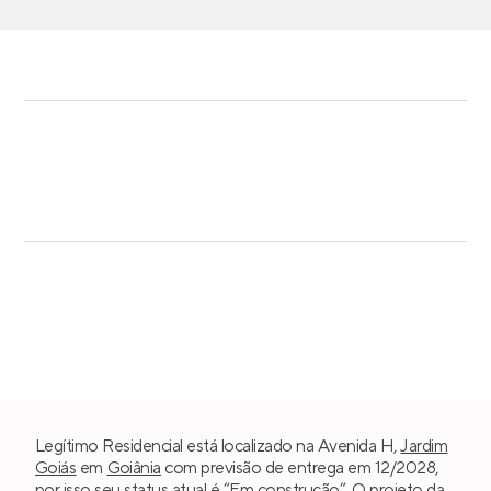
Legítimo Residencial está localizado na Avenida H,
Jardim
Goiás
em
Goiânia
com previsão de entrega em 12/2028,
por isso seu status atual é “Em construção”. O projeto da