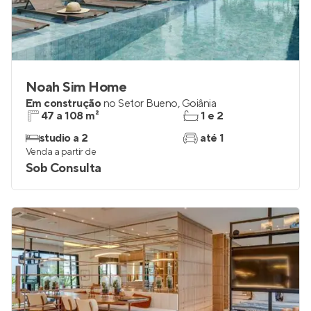
Noah Sim Home
Em construção
no
Setor Bueno
,
Goiânia
47 a 108 m²
1 e 2
studio a 2
até 1
Venda a partir de
Sob Consulta