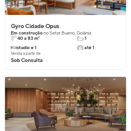
Gyro Cidade Opus
Em construção
no
Setor Bueno
,
Goiânia
40 a 83 m²
1
studio e 1
até 1
Venda a partir de
Sob Consulta