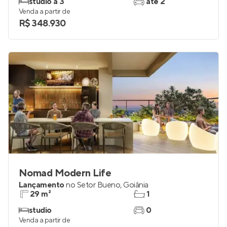
studio a 3
até 2
Venda a partir de
R$ 348.930
Nomad Modern Life
Lançamento
no
Setor Bueno
,
Goiânia
29 m²
1
studio
0
Venda a partir de