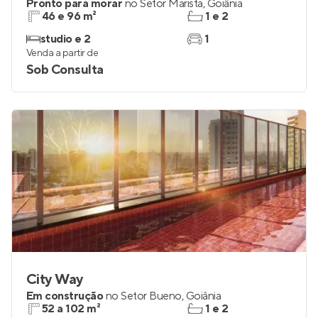
Pronto para morar
no
Setor Marista
,
Goiânia
46 e 96 m²
1 e 2
studio e 2
1
Venda a partir de
Sob Consulta
City Way
Em construção
no
Setor Bueno
,
Goiânia
52 a 102 m²
1 e 2