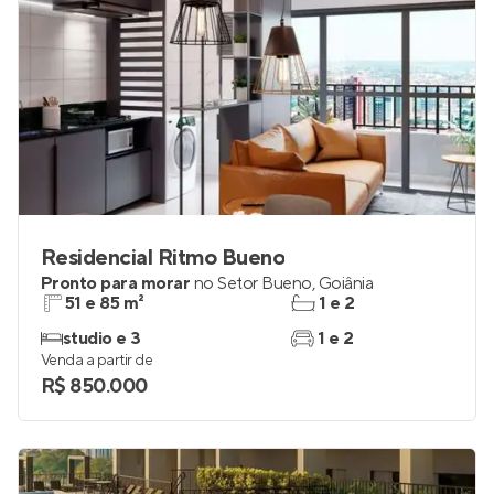
Residencial Ritmo Bueno
Pronto para morar
no
Setor Bueno
,
Goiânia
51 e 85 m²
1 e 2
studio e 3
1 e 2
Venda a partir de
R$ 850.000