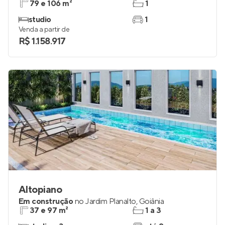
79 e 106 m²
1
studio
1
Venda a partir de
R$ 1.158.917
Altopiano
Em construção
no
Jardim Planalto
,
Goiânia
37 e 97 m²
1 a 3