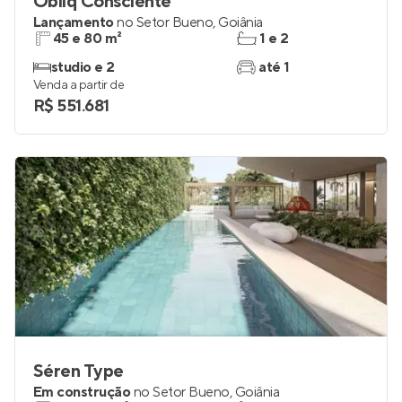
Obliq Consciente
Lançamento
no
Setor Bueno
,
Goiânia
45 e 80 m²
1 e 2
studio e 2
até 1
Venda a partir de
R$ 551.681
Séren Type
Em construção
no
Setor Bueno
,
Goiânia