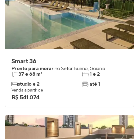
Smart 36
Pronto para morar
no
Setor Bueno
,
Goiânia
37 e 68 m²
1 e 2
studio e 2
até 1
Venda a partir de
R$ 541.074