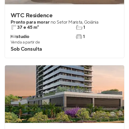
WTC Residence
Pronto para morar
no
Setor Marista
,
Goiânia
37 e 45 m²
1
studio
1
Venda a partir de
Sob Consulta