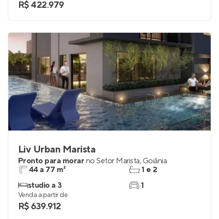
R$ 422.979
Liv Urban Marista
Pronto para morar
no
Setor Marista
,
Goiânia
44 a 77 m²
1 e 2
studio a 3
1
Venda a partir de
R$ 639.912