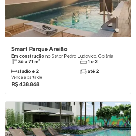
Smart Parque Areião
Em construção
no
Setor Pedro Ludovico
,
Goiânia
36 a 71 m²
1 e 2
studio e 2
até 2
Venda a partir de
R$ 438.868