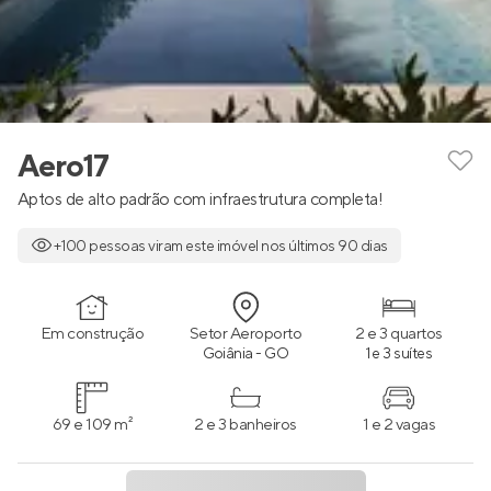
Aero17
Aptos de alto padrão com infraestrutura completa!
+100 pessoas viram este imóvel nos últimos 90 dias
Em construção
Setor Aeroporto
2 e 3 quartos
Goiânia - GO
1 e 3 suítes
69 e 109 m²
2 e 3 banheiros
1 e 2 vagas