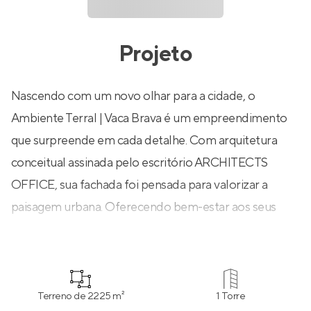
Projeto
Nascendo com um novo olhar para a cidade, o
Ambiente Terral | Vaca Brava é um empreendimento
que surpreende em cada detalhe. Com arquitetura
conceitual assinada pelo escritório ARCHITECTS
OFFICE, sua fachada foi pensada para valorizar a
paisagem urbana. Oferecendo bem-estar aos seus
moradores, a área comum conta com espaços de
convívio e esporte, além de um rooftop resort para
aproveitar de maneira única!
Terreno de 2225 m²
1 Torre