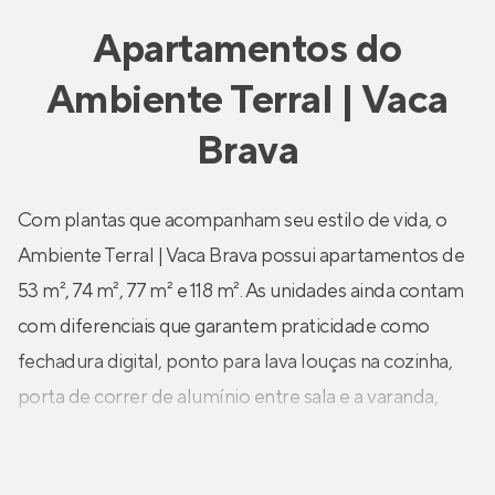
Apartamentos
do
Ambiente Terral | Vaca
Brava
Com plantas que acompanham seu estilo de vida, o
Ambiente Terral | Vaca Brava possui apartamentos de
53 m², 74 m², 77 m² e 118 m². As unidades ainda contam
com diferenciais que garantem praticidade como
fechadura digital, ponto para lava louças na cozinha,
porta de correr de alumínio entre sala e a varanda,
infraestrutura para ar-condicionado nos quartos e na
sala, esquadrias das suítes com veneziana integrada e