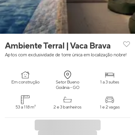
Ambiente Terral | Vaca Brava
Aptos com exclusividade de torre única em localização nobre!
Em construção
Setor Bueno
1 a 3 suítes
Goiânia - GO
53 a 118 m²
2 e 3 banheiros
1 e 2 vagas