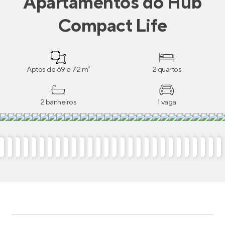
Apartamentos
do
Hub
Compact Life
Aptos de 69 e 72 m²
2 quartos
2 banheiros
1 vaga