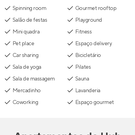
Spinning room
Gourmet rooftop
Salão de festas
Playground
Mini quadra
Fitness
Pet place
Espaço delivery
Car sharing
Bicicletário
Sala de yoga
Pilates
Sala de massagem
Sauna
Mercadinho
Lavanderia
Coworking
Espaço gourmet