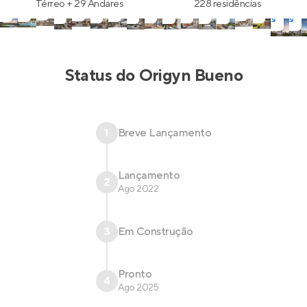
Térreo + 29 Andares
228 residências
para visitantes, tomada para carro elétrico, bicicletário,
pet place, pet wash e mais!
Status do
Origyn Bueno
1
Breve Lançamento
Lançamento
2
Ago 2022
3
Em Construção
Pronto
4
Ago 2025