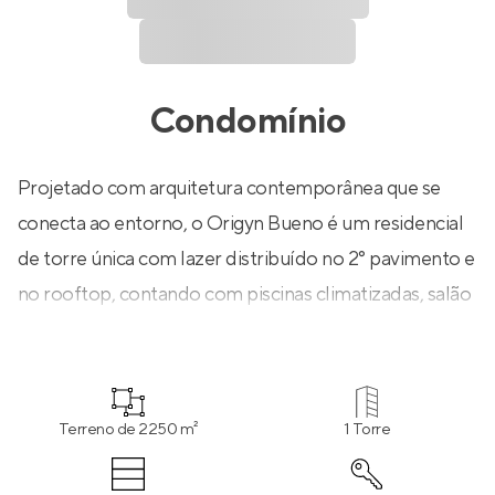
Condomínio
Projetado com arquitetura contemporânea que se
conecta ao entorno, o Origyn Bueno é um residencial
de torre única com lazer distribuído no 2° pavimento e
no rooftop, contando com piscinas climatizadas, salão
de festas e ótimos espaços de convivência. Além disso,
possui sistema de segurança com pulmão de serviço
equipado com lockers inteligentes, proteção
Terreno de 2250 m²
1 Torre
perimetral com sensores, acesso touchless por
reconhecimento facial 3D e comodidades como vagas