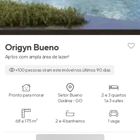
Origyn Bueno
Aptos com ampla área de lazer!
+100 pessoas viram este imóvel nos últimos 90 dias
Pronto para morar
Setor Bueno
2 e 3 quartos
Goiânia - GO
1 a 3 suítes
68 a 175 m²
2 e 4 banheiros
1 vaga