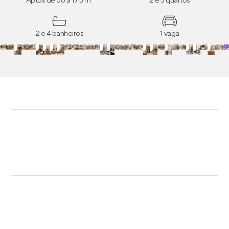
Aptos de 68 a 175 m²
2 e 3 quartos
2 e 4 banheiros
1 vaga