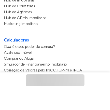
Hub de Imobiliárias
Hub de Corretores
Hub de Agências
Hub de CRMs Imobiliários
Marketing Imobiliário
Calculadoras
Qual é o seu poder de compra?
Avalie seu imóvel
Comprar ou Alugar
Simulador de Financiamento Imobiliário
Correção de Valores pelo INCC, IGP-M e IPCA
Estimativa de valor do condomínio
Calculo do metro quadrado (m²)
Política de Privacidade
Termos de Serviço
Termos de Uso