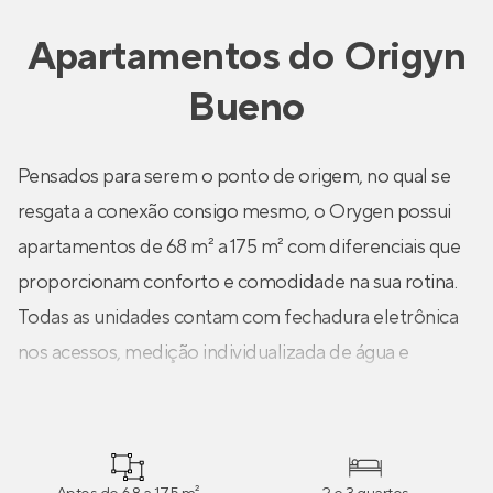
Apartamentos
do
Origyn
Bueno
Pensados para serem o ponto de origem, no qual se
resgata a conexão consigo mesmo, o Orygen possui
apartamentos de 68 m² a 175 m² com diferenciais que
proporcionam conforto e comodidade na sua rotina.
Todas as unidades contam com fechadura eletrônica
nos acessos, medição individualizada de água e
energia, previsão para instalação de câmeras na sala,
cozinha e quartos, previsão para otimização do Wi-Fi,
infraestrutura para ar-condicionado e mais!