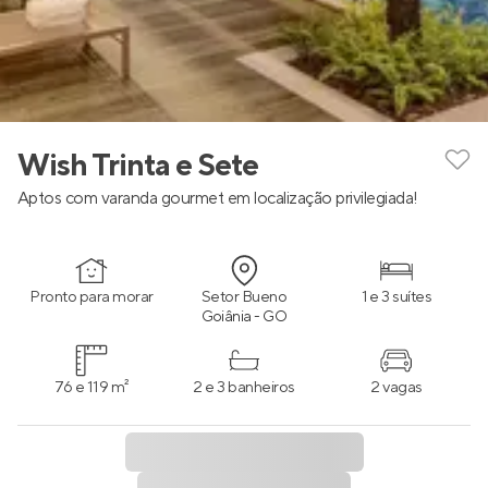
Wish Trinta e Sete
Aptos com varanda gourmet em localização privilegiada!
Pronto para morar
Setor Bueno
1 e 3 suítes
Goiânia - GO
76 e 119 m²
2 e 3 banheiros
2 vagas