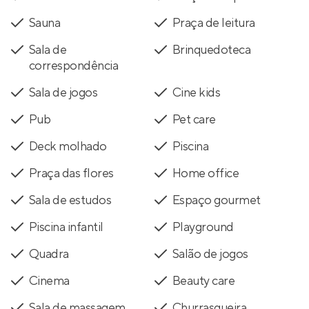
Sauna
Praça de leitura
Sala de
Brinquedoteca
correspondência
Sala de jogos
Cine kids
Pub
Pet care
Deck molhado
Piscina
Praça das flores
Home office
Sala de estudos
Espaço gourmet
Piscina infantil
Playground
Quadra
Salão de jogos
Cinema
Beauty care
Sala de massagem
Churrasqueira