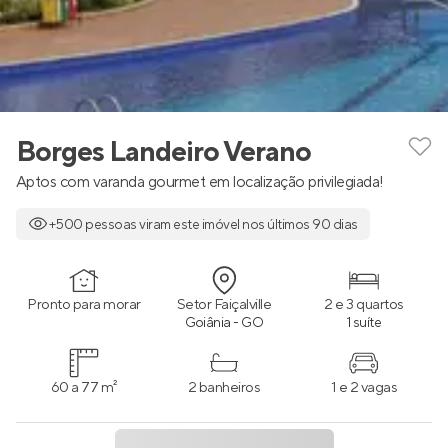
Borges Landeiro Verano
Aptos com varanda gourmet em localização privilegiada!
+500 pessoas viram este imóvel nos últimos 90 dias
Pronto para morar
Setor Faiçalville
2 e 3 quartos
Goiânia - GO
1 suíte
60 a 77 m²
2 banheiros
1 e 2 vagas