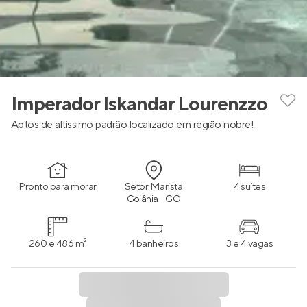
Imperador Iskandar Lourenzzo
Aptos de altíssimo padrão localizado em região nobre!
Pronto para morar
Setor Marista
4 suítes
Goiânia - GO
260 e 486 m²
4 banheiros
3 e 4 vagas