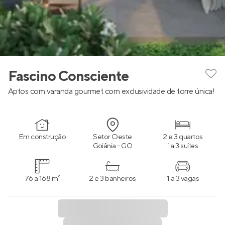
Fascino Consciente
Aptos com varanda gourmet com exclusividade de torre única!
Em construção
Setor Oeste
2 e 3 quartos
Goiânia - GO
1 a 3 suítes
76 a 168 m²
2 e 3 banheiros
1 a 3 vagas