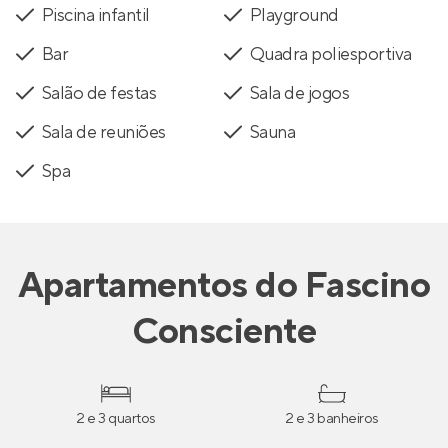
Piscina infantil
Playground
Bar
Quadra poliesportiva
Salão de festas
Sala de jogos
Sala de reuniões
Sauna
Spa
Apartamentos
do
Fascino
Consciente
2 e 3 quartos
2 e 3 banheiros