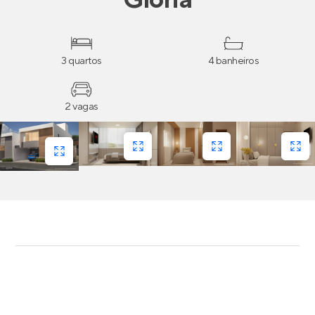
3 quartos
4 banheiros
2 vagas