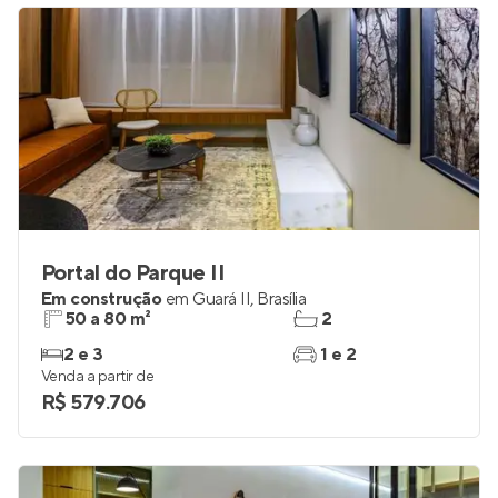
Portal do Parque II
Em construção
em
Guará II
,
Brasília
50 a 80 m²
2
2 e 3
1 e 2
Venda a partir de
R$ 579.706