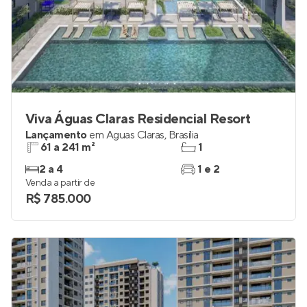
Viva Águas Claras Residencial Resort
Lançamento
em
Águas Claras
,
Brasília
61 a 241 m²
1
2 a 4
1 e 2
Venda a partir de
R$ 785.000