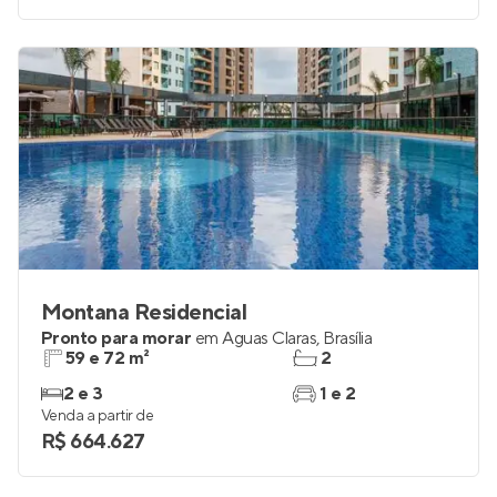
Montana Residencial
Pronto para morar
em
Águas Claras
,
Brasília
59 e 72 m²
2
2 e 3
1 e 2
Venda a partir de
R$ 664.627