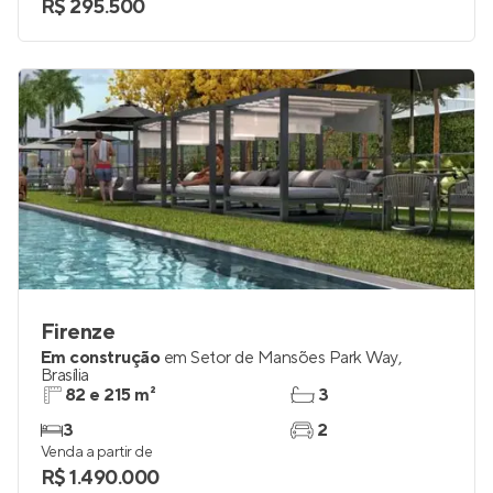
R$ 295.500
Firenze
Em construção
em
Setor de Mansões Park Way
,
Brasília
82 e 215 m²
3
3
2
Venda a partir de
R$ 1.490.000