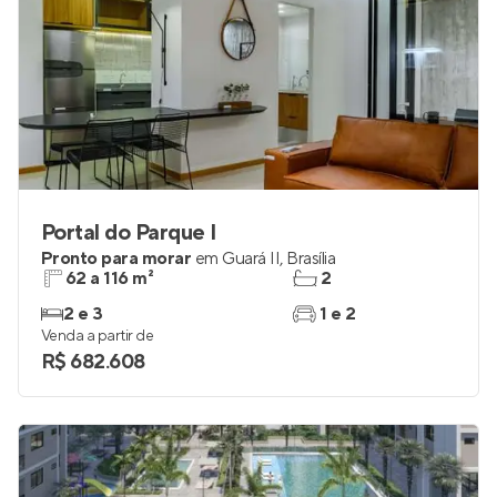
Portal do Parque I
Pronto para morar
em
Guará II
,
Brasília
62 a 116 m²
2
2 e 3
1 e 2
Venda a partir de
R$ 682.608