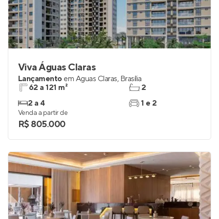
Viva Águas Claras
Lançamento
em
Águas Claras
,
Brasília
62 a 121 m²
2
2 a 4
1 e 2
Venda a partir de
R$ 805.000