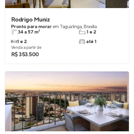
Rodrigo Muniz
Pronto para morar
em
Taguatinga
,
Brasília
34 a 57 m²
1 e 2
1 e 2
até 1
Venda a partir de
R$ 353.500