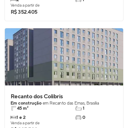
Venda a partir de
R$ 352.405
Recanto dos Colibris
Em construção
em
Recanto das Emas
,
Brasília
45 m²
1
1 e 2
0
Venda a partir de