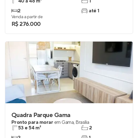
40 a 46 m²
1
2
até 1
Venda a partir de
R$ 276.000
Quadra Parque Gama
Pronto para morar
em
Gama
,
Brasília
53 e 54 m²
2
2
1