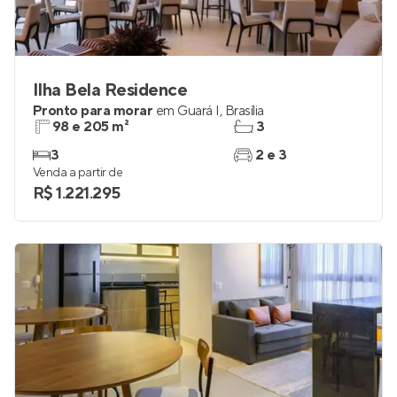
Ilha Bela Residence
Pronto para morar
em
Guará I
,
Brasília
98 e 205 m²
3
3
2 e 3
Venda a partir de
R$ 1.221.295