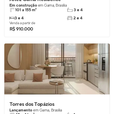
Em construção
em
Gama
,
Brasília
101 a 155 m²
3 e 4
3 e 4
2 e 4
Venda a partir de
R$ 910.000
Torres dos Topázios
Lançamento
em
Gama
,
Brasília