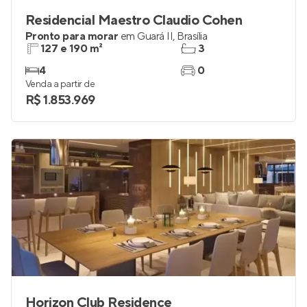
Residencial Maestro Claudio Cohen
Pronto para morar
em
Guará II
,
Brasília
127 e 190 m²
3
4
0
Venda a partir de
R$ 1.853.969
Horizon Club Residence