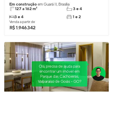
Em construção
em
Guará II
,
Brasília
127 a 162 m²
3 e 4
3 e 4
1 e 2
Venda a partir de
R$ 1.946.342
Olá, precisa de ajuda para
encontrar um imóvel em
Parque das Cachoeiras,
Valparaíso de Goiás - GO?
Residencial Unité
Pronto para morar
em
Águas Claras
,
Brasília
93 e 98 m²
3