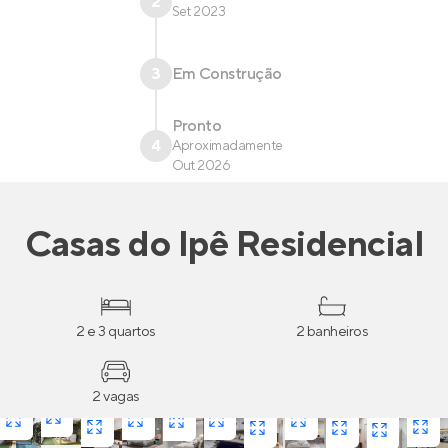
2
Set 2023
3
Em Construção
Pronto
4
Aproximadamente
Out 2026
Casas
do
Ipê Residencial
2 e 3 quartos
2 banheiros
2 vagas