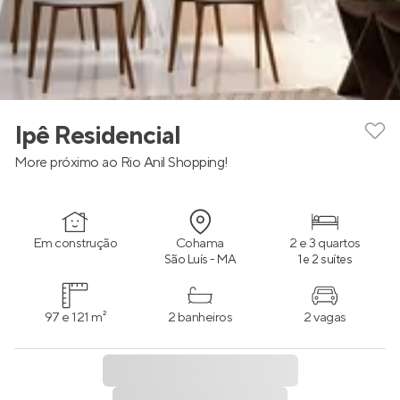
Ipê Residencial
More próximo ao Rio Anil Shopping!
Em construção
Cohama
2 e 3 quartos
São Luís - MA
1 e 2 suítes
97 e 121 m²
2 banheiros
2 vagas