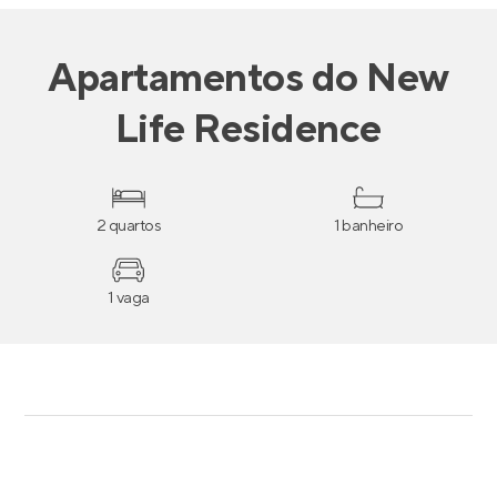
Apartamentos
do
New
Life Residence
2 quartos
1 banheiro
1 vaga