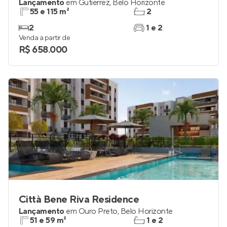
Lançamento
em
Gutierrez
,
Belo Horizonte
55 e 115 m²
2
2
1 e 2
Venda a partir de
R$ 658.000
Città Bene Riva Residence
Lançamento
em
Ouro Preto
,
Belo Horizonte
51 e 59 m²
1 e 2