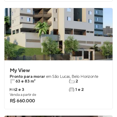
My View
Pronto para morar
em
São Lucas
,
Belo Horizonte
63 e 83 m²
2
2 e 3
1 e 2
Venda a partir de
R$ 660.000