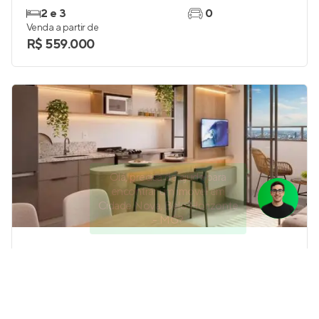
2 e 3
0
Venda a partir de
R$ 559.000
Olá, precisa de ajuda para
encontrar um imóvel em
Cidade Nova, Belo Horizonte
- MG?
Città Primo Riva Residence
Lançamento
em
Ouro Preto
,
Belo Horizonte
42 e 50 m²
1 e 2
1 e 2
1