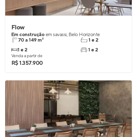
Flow
Em construção
em
savassi
,
Belo Horizonte
70 a 149 m²
1 e 2
1 e 2
1 e 2
Venda a partir de
R$ 1.357.900