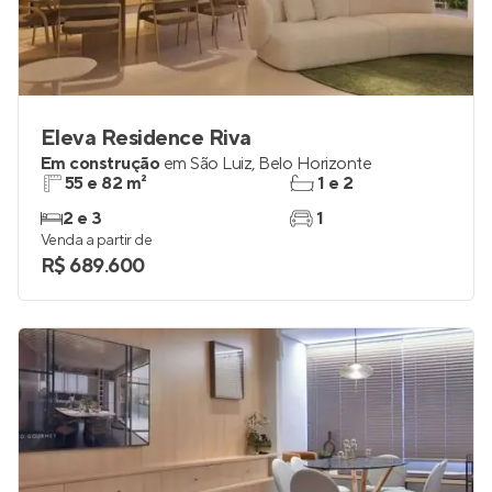
Eleva Residence Riva
Em construção
em
São Luiz
,
Belo Horizonte
55 e 82 m²
1 e 2
2 e 3
1
Venda a partir de
R$ 689.600