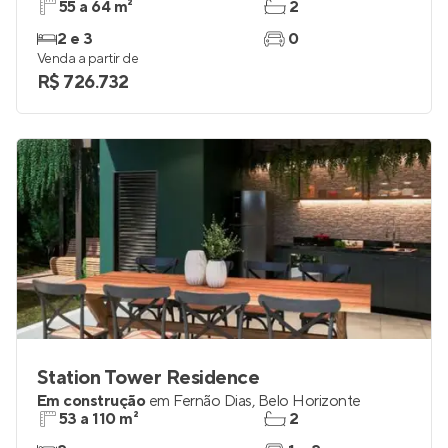
55 a 64 m²
2
2 e 3
0
Venda a partir de
R$ 726.732
Station Tower Residence
Em construção
em
Fernão Dias
,
Belo Horizonte
53 a 110 m²
2