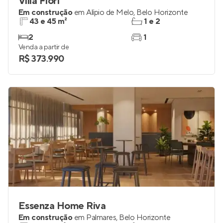
Villa Fiori
Em construção
em
Alípio de Melo
,
Belo Horizonte
43 e 45 m²
1 e 2
2
1
Venda a partir de
R$ 373.990
Essenza Home Riva
Em construção
em
Palmares
,
Belo Horizonte