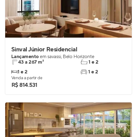
Sinval Júnior Residencial
Lançamento
em
savassi
,
Belo Horizonte
43 a 267 m²
1 e 2
1 e 2
1 e 2
Venda a partir de
R$ 814.531