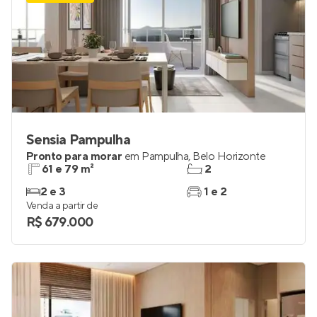
Sensia Pampulha
Pronto para morar
em
Pampulha
,
Belo Horizonte
61 e 79 m²
2
2 e 3
1 e 2
Venda a partir de
R$ 679.000