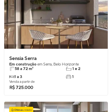
Sensia Serra
Em construção
em
Serra
,
Belo Horizonte
58 a 72 m²
1 e 2
1 a 3
1
Venda a partir de
R$ 725.000
Últimas
unidades