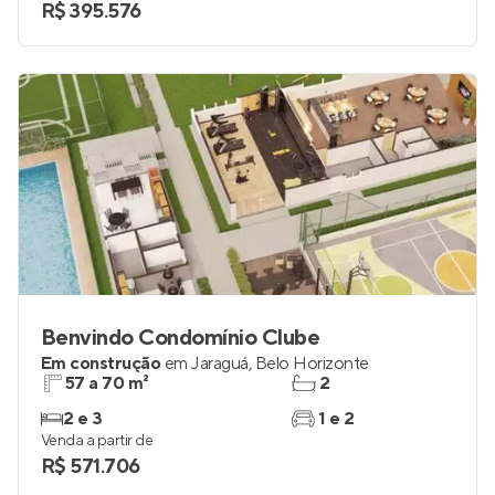
R$ 395.576
Benvindo Condomínio Clube
Em construção
em
Jaraguá
,
Belo Horizonte
57 a 70 m²
2
2 e 3
1 e 2
Venda a partir de
R$ 571.706