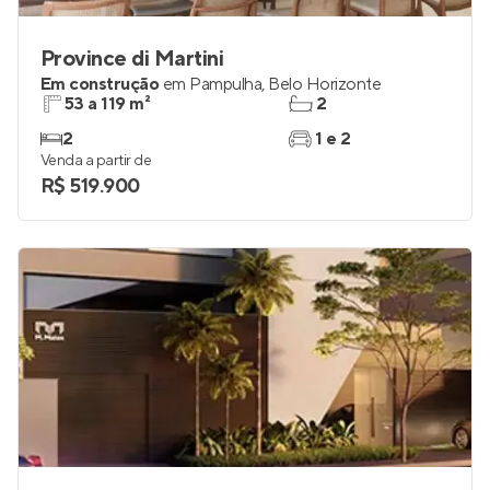
Province di Martini
Em construção
em
Pampulha
,
Belo Horizonte
53 a 119 m²
2
2
1 e 2
Venda a partir de
R$ 519.900