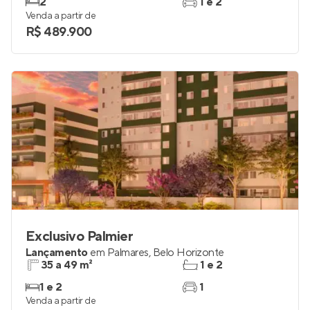
2
1 e 2
Venda a partir de
R$ 489.900
Exclusivo Palmier
Lançamento
em
Palmares
,
Belo Horizonte
35 a 49 m²
1 e 2
1 e 2
1
Venda a partir de