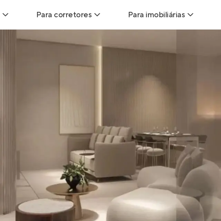
Para corretores
Para imobiliárias
Leads
Leads para Corretores
Leads para Imobiliári
sitas
Corretor+
Hub de imobiliárias
Vendas
Parcerias imobiliárias
Anunciar imóveis
trutoras
Hub de Corretores
iliárias
Perfil Verificado
veis
Anunciar imóveis