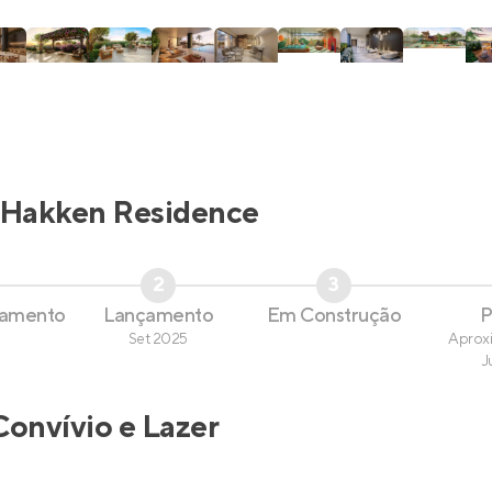
Hakken Residence
2
3
çamento
Lançamento
Em Construção
P
Set 2025
Aprox
J
Convívio e Lazer