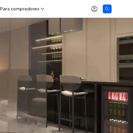
Para compradores
as
Buscar um imóvel novo
Calcule seu Poder de Compra
Comprar x Alugar
Correção do INCC
Simulador de Financiamento
Encontre um corretor