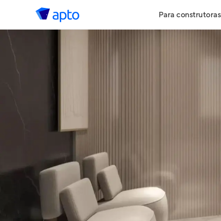
Para construtoras
Geração de 
Geração de Vi
Geração de 
Maiores Cons
Parcerias Imob
Anunciar Imó