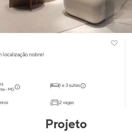
m localização nobre!
os
1 e 3 suítes
nte - MG
eiros
2 vagas
Projeto