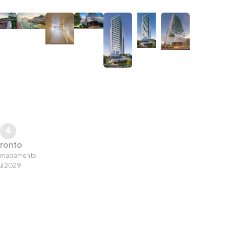
4
ronto
imadamente
ul 2029