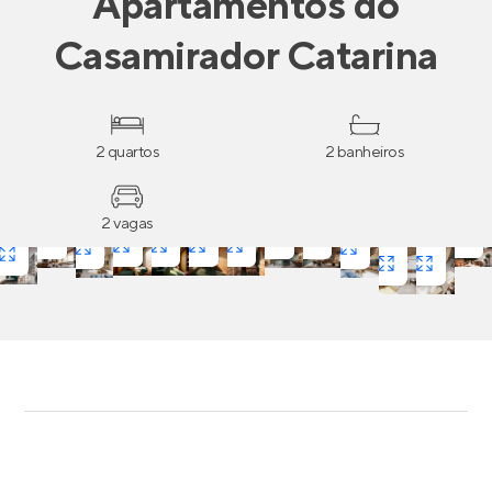
Apartamentos
do
Casamirador Catarina
2 quartos
2 banheiros
2 vagas