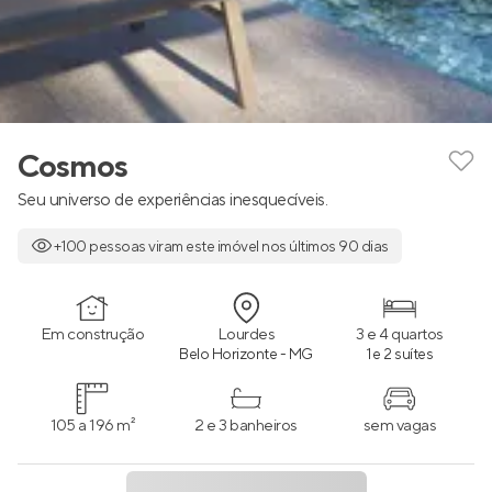
Cosmos
Seu universo de experiências inesquecíveis.
+100 pessoas viram este imóvel nos últimos 90 dias
Em construção
Lourdes
3 e 4 quartos
Belo Horizonte - MG
1 e 2 suítes
105 a 196 m²
2 e 3 banheiros
sem vagas