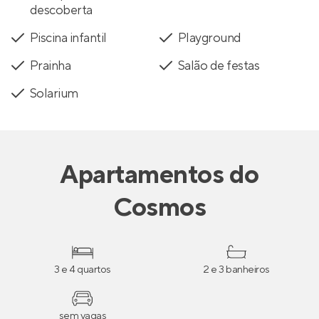
descoberta
Piscina infantil
Playground
Prainha
Salão de festas
Solarium
Apartamentos
do
Cosmos
3 e 4 quartos
2 e 3 banheiros
sem vagas