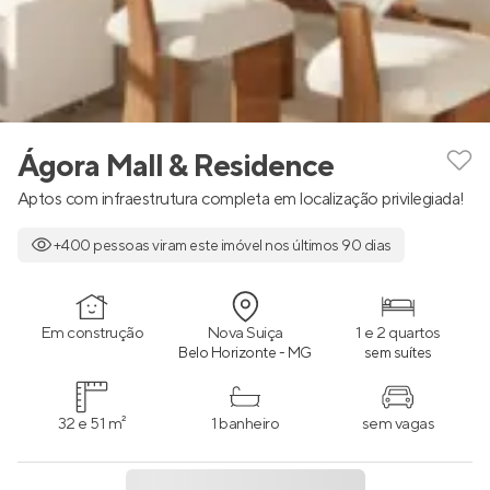
Ágora Mall & Residence
Aptos com infraestrutura completa em localização privilegiada!
+400 pessoas viram este imóvel nos últimos 90 dias
Em construção
Nova Suiça
1 e 2 quartos
Belo Horizonte - MG
sem suítes
32 e 51 m²
1 banheiro
sem vagas