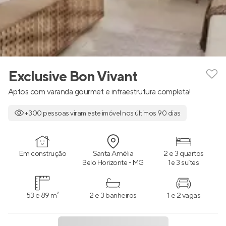
Exclusive Bon Vivant
Aptos com varanda gourmet e infraestrutura completa!
+300 pessoas viram este imóvel nos últimos 90 dias
Em construção
Santa Amélia
2 e 3 quartos
Belo Horizonte - MG
1 e 3 suítes
53 e 89 m²
2 e 3 banheiros
1 e 2 vagas